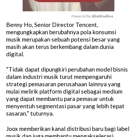
Powered by 
GliaStudios
Benny Ho, Senior Director Tencent,
M
mengungkapkan berubahnya pola konsumsi
u
musik merupakan sebuah potensi besar yang
t
masih akan terus berkembang dalam dunia
e
digital.
“Tidak dapat dipungkiri perubahan model bisnis
dalam industri musik turut mempengaruhi
strategi pemasaran perusahaan lainnya yang
mulai melirik platform digital sebagai medium
yang dapat membantu para pemasar untuk
menyentuh segmentasi pasar yang lebih tepat
sasaran,” tuturnya.
Joox memberikan kanal distribusi baru bagi label
musik dan juga membantu mengakselerasi