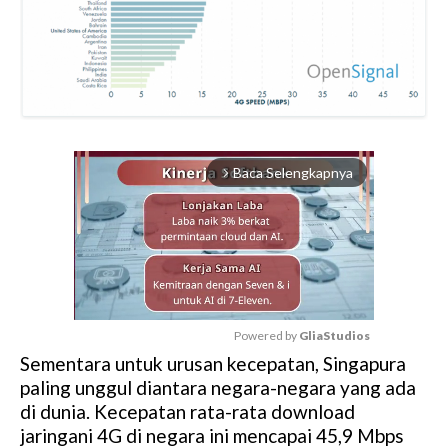
Baca Selengkapnya
arrow_forward_ios
Powered by 
GliaStudios
Sementara untuk urusan kecepatan, Singapura
M
paling unggul diantara negara-negara yang ada
u
di dunia. Kecepatan rata-rata download
t
jaringani 4G di negara ini mencapai 45,9 Mbps
e