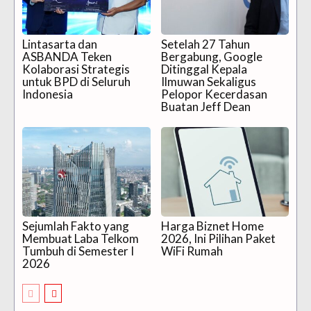
Lintasarta dan
Setelah 27 Tahun
ASBANDA Teken
Bergabung, Google
Kolaborasi Strategis
Ditinggal Kepala
untuk BPD di Seluruh
Ilmuwan Sekaligus
Indonesia
Pelopor Kecerdasan
Buatan Jeff Dean
Sejumlah Fakto yang
Harga Biznet Home
Membuat Laba Telkom
2026, Ini Pilihan Paket
Tumbuh di Semester I
WiFi Rumah
2026