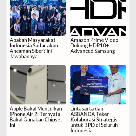
Apakah Masyarakat
Amazon Prime Video
Indonesia Sadar akan
Dukung HDR10+
Ancaman Siber? Ini
Advanced Samsung
Jawabannya
Apple Bakal Munculkan
Lintasarta dan
iPhone Air 2, Ternyata
ASBANDA Teken
Bakal Gunakan Chipset
Kolaborasi Strategis
Ini
untuk BPD di Seluruh
Indonesia