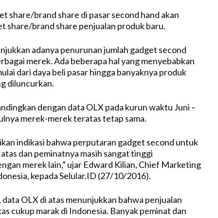
t share/brand share di pasar second hand akan
t share/brand share penjualan produk baru.
jukkan adanya penurunan jumlah gadget second
 berbagai merek. Ada beberapa hal yang menyebabkan
mulai dari daya beli pasar hingga banyaknya produk
g diluncurkan.
andingkan dengan data OLX pada kurun waktu Juni –
tulnya merek-merek teratas tetap sama.
ikan indikasi bahwa perputaran gadget second untuk
atas dan peminatnya masih sangat tinggi
ngan merek lain,” ujar Edward Kilian, Chief Marketing
donesia, kepada Selular.ID (27/10/2016).
 data OLX di atas menunjukkan bahwa penjualan
as cukup marak di Indonesia. Banyak peminat dan