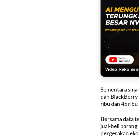
Video Rekomen
Sementara smar
dan BlackBerry 
ribu dan 45 rib
Bersama data t
jual-beli baran
pergerakan eko