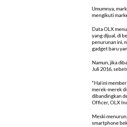
Umumnya, marke
mengikuti marke
Data OLX menun
yang dijual, di
penurunan ini, 
gadget baru yan
Namun, jika dib
Juli 2016, sebe
“Hal ini member
merek-merek di 
dibandingkan de
Officer, OLX In
Meski menurun,
smartphone bek