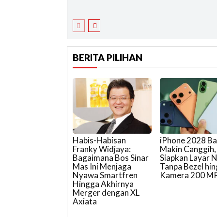
BERITA PILIHAN
Habis-Habisan
iPhone 2028 Ba
Franky Widjaya:
Makin Canggih,
Bagaimana Bos Sinar
Siapkan Layar N
Mas Ini Menjaga
Tanpa Bezel hi
Nyawa Smartfren
Kamera 200 M
Hingga Akhirnya
Merger dengan XL
Axiata