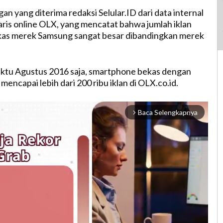
an yang diterima redaksi Selular.ID dari data internal
baris online OLX, yang mencatat bahwa jumlah iklan
as merek Samsung sangat besar dibandingkan merek
ktu Agustus 2016 saja, smartphone bekas dengan
ncapai lebih dari 200 ribu iklan di OLX.co.id.
Baca Selengkapnya
arrow_forward_ios