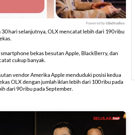
Powered by 
GliaStudios
30 hari selanjutnya, OLX mencatat lebih dari 190 ribu
ekas.
M
u
 smartphone bekas besutan Apple, BlackBerry, dan
t
rcatat cukup banyak.
e
utan vendor Amerika Apple menduduki posisi kedua
ekas OLX dengan jumlah iklan lebih dari 100 ribu pada
bih dari 90 ribu pada September.