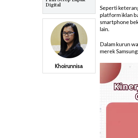
Digital
Seperti keterang
platform iklan 
smartphone bek
lain.
Dalam kurun wa
merek Samsung me
Khoirunnisa