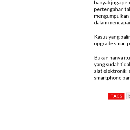
banyak juga pen
pertengahan ta
mengumpulkan b
dalam mencapai 
Kasus yang palin
upgrade smartp
Bukan hanya itu
yang sudah tidak
alat elektronik
smartphone baru
TAGS