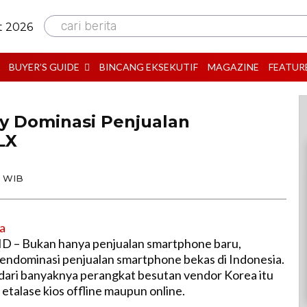
cari berita
t 2026
BUYER’S GUIDE
BINCANG EKSEKUTIF
MAGAZINE
FEATUR
y Dominasi Penjualan
LX
0 WIB
r.ID – Bukan hanya penjualan smartphone baru,
ndominasi penjualan smartphone bekas di Indonesia.
i dari banyaknya perangkat besutan vendor Korea itu
 etalase kios offline maupun online.