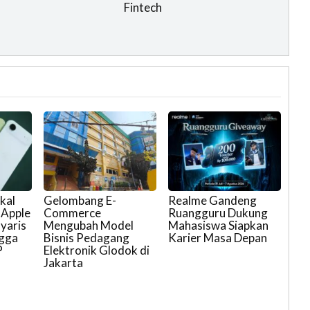
Fintech
kal
Gelombang E-
Realme Gandeng
 Apple
Commerce
Ruangguru Dukung
yaris
Mengubah Model
Mahasiswa Siapkan
ngga
Bisnis Pedagang
Karier Masa Depan
P
Elektronik Glodok di
Jakarta