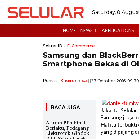
Saturday, 8 Augus
HOME
NEWS
APPLICATIONS
Selular.ID -
E-Commerce
Samsung dan BlackBerr
Smartphone Bekas di O
Penulis:
Khoirunnisa
27 October 2016 09:3
BACA JUGA
Jakarta, Selula
Samsung juga me
Aturan PPh Final
Hal itu terbukt
Berlaku, Pedagang
yang dipajang di
Elektronik Glodok
Pilih Setop Lapak