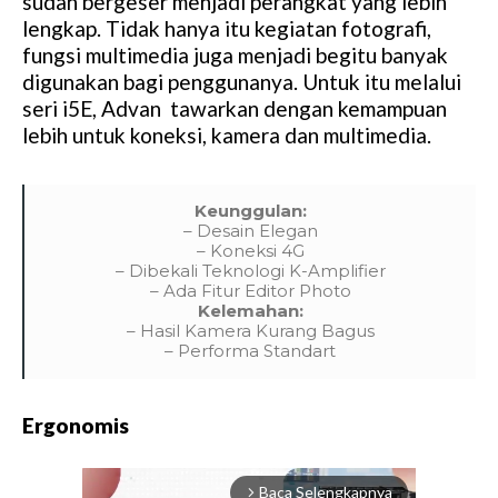
sudah bergeser menjadi perangkat yang lebih
lengkap. Tidak hanya itu kegiatan fotografi,
fungsi multimedia juga menjadi begitu banyak
digunakan bagi penggunanya. Untuk itu melalui
seri i5E, Advan tawarkan dengan kemampuan
lebih untuk koneksi, kamera dan multimedia.
Keunggulan:
– Desain Elegan
– Koneksi 4G
– Dibekali Teknologi K-Amplifier
– Ada Fitur Editor Photo
Kelemahan:
– Hasil Kamera Kurang Bagus
– Performa Standart
Ergonomis
Baca Selengkapnya
arrow_forward_ios