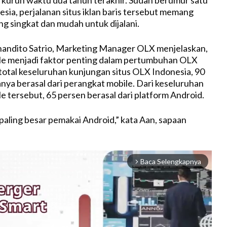
esia, perjalanan situs iklan baris tersebut memang
g singkat dan mudah untuk dijalani.
nandito Satrio, Marketing Manager OLX menjelaskan,
le menjadi faktor penting dalam pertumbuhan OLX
 total keseluruhan kunjungan situs OLX Indonesia, 90
anya berasal dari perangkat mobile. Dari keseluruhan
e tersebut, 65 persen berasal dari platform Android.
aling besar pemakai Android,” kata Aan, sapaan
Baca Selengkapnya
arrow_forward_ios