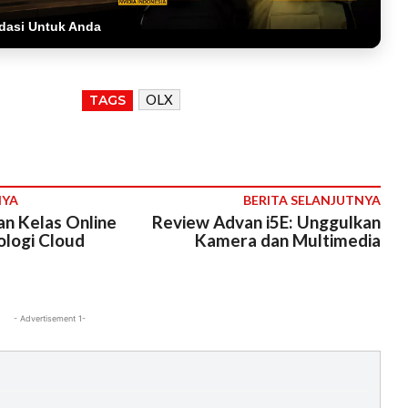
dasi Untuk Anda
OLX
TAGS
NYA
BERITA SELANJUTNYA
an Kelas Online
Review Advan i5E: Unggulkan
ologi Cloud
Kamera dan Multimedia
- Advertisement 1-