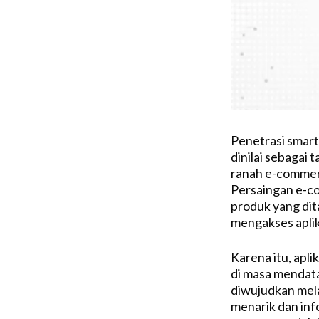
Penetrasi smart
dinilai sebagai
ranah e-commerc
Persaingan e-co
produk yang di
mengakses aplik
Karena itu, apl
di masa mendata
diwujudkan mela
menarik dan info