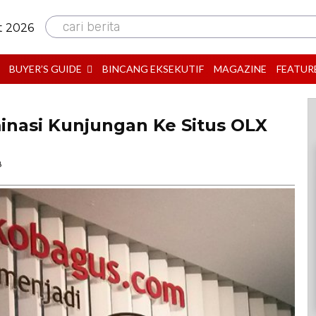
cari berita
t 2026
BUYER’S GUIDE
BINCANG EKSEKUTIF
MAGAZINE
FEATUR
nasi Kunjungan Ke Situs OLX
B