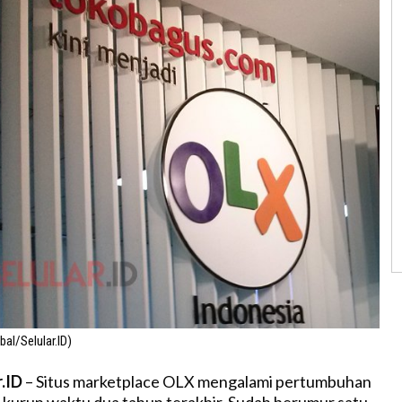
bal/Selular.ID)
r.ID
– Situs marketplace OLX mengalami pertumbuhan
m kurun waktu dua tahun terakhir. Sudah berumur satu