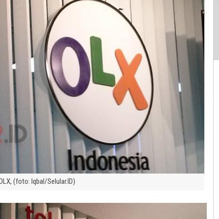
LX, (foto: Iqbal/Selular.ID)