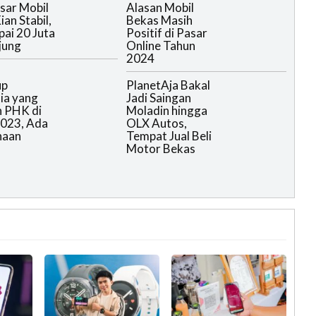
sar Mobil
Alasan Mobil
an Stabil,
Bekas Masih
ai 20 Juta
Positif di Pasar
jung
Online Tahun
2024
up
PlanetAja Bakal
ia yang
Jadi Saingan
 PHK di
Moladin hingga
023, Ada
OLX Autos,
haan
Tempat Jual Beli
Motor Bekas