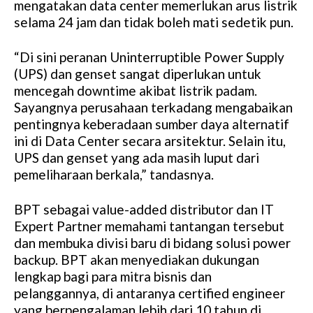
mengatakan data center memerlukan arus listrik
u
selama 24 jam dan tidak boleh mati sedetik pun.
t
e
“Di sini peranan Uninterruptible Power Supply
(UPS) dan genset sangat diperlukan untuk
mencegah downtime akibat listrik padam.
Sayangnya perusahaan terkadang mengabaikan
pentingnya keberadaan sumber daya alternatif
ini di Data Center secara arsitektur. Selain itu,
UPS dan genset yang ada masih luput dari
pemeliharaan berkala,” tandasnya.
BPT sebagai value-added distributor dan IT
Expert Partner memahami tantangan tersebut
dan membuka divisi baru di bidang solusi power
backup. BPT akan menyediakan dukungan
lengkap bagi para mitra bisnis dan
pelanggannya, di antaranya certified engineer
yang berpengalaman lebih dari 10 tahun di