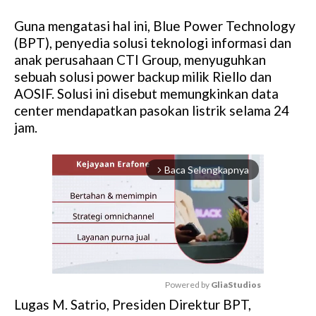
Guna mengatasi hal ini, Blue Power Technology
(BPT), penyedia solusi teknologi informasi dan
anak perusahaan CTI Group, menyuguhkan
sebuah solusi power backup milik Riello dan
AOSIF. Solusi ini disebut memungkinkan data
center mendapatkan pasokan listrik selama 24
jam.
Baca Selengkapnya
arrow_forward_ios
Powered by 
GliaStudios
Lugas M. Satrio, Presiden Direktur BPT,
M