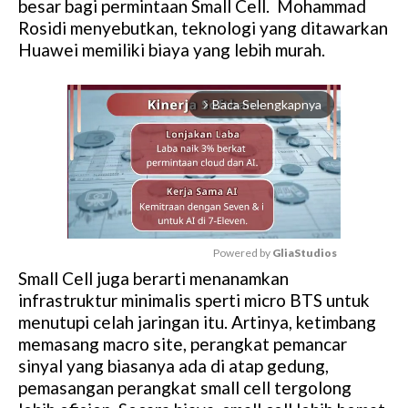
besar bagi permintaan Small Cell. Mohammad
Rosidi menyebutkan, teknologi yang ditawarkan
Huawei memiliki biaya yang lebih murah.
Baca Selengkapnya
arrow_forward_ios
Powered by 
GliaStudios
Small Cell juga berarti menanamkan
M
infrastruktur minimalis sperti micro BTS untuk
u
menutupi celah jaringan itu. Artinya, ketimbang
t
memasang macro site, perangkat pemancar
e
sinyal yang biasanya ada di atap gedung,
pemasangan perangkat small cell tergolong