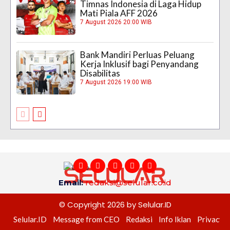
Timnas Indonesia di Laga Hidup
Mati Piala AFF 2026
7 August 2026 20:00 WIB
Bank Mandiri Perluas Peluang
Kerja Inklusif bagi Penyandang
Disabilitas
7 August 2026 19:00 WIB
Email:
redaksi@selular.co.id
© Copyright 2026 by Selular.ID
Selular.ID
Message from CEO
Redaksi
Info Iklan
Privacy P