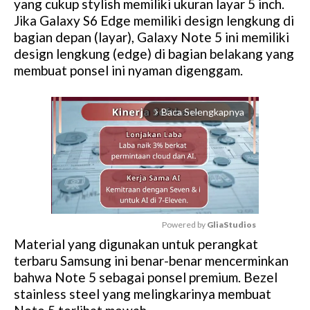
yang cukup stylish memiliki ukuran layar 5 inch.
Jika Galaxy S6 Edge memiliki design lengkung di
bagian depan (layar), Galaxy Note 5 ini memiliki
design lengkung (edge) di bagian belakang yang
membuat ponsel ini nyaman digenggam.
Baca Selengkapnya
arrow_forward_ios
Powered by 
GliaStudios
Material yang digunakan untuk perangkat
M
terbaru Samsung ini benar-benar mencerminkan
u
bahwa Note 5 sebagai ponsel premium. Bezel
t
stainless steel yang melingkarinya membuat
e