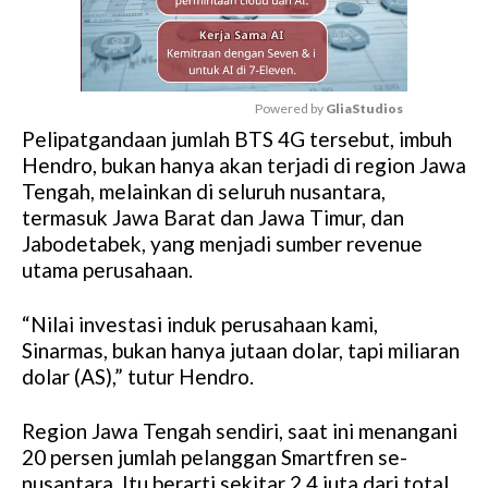
Powered by 
GliaStudios
Pelipatgandaan jumlah BTS 4G tersebut, imbuh
M
Hendro, bukan hanya akan terjadi di region Jawa
u
Tengah, melainkan di seluruh nusantara,
t
termasuk Jawa Barat dan Jawa Timur, dan
e
Jabodetabek, yang menjadi sumber revenue
utama perusahaan.
“Nilai investasi induk perusahaan kami,
Sinarmas, bukan hanya jutaan dolar, tapi miliaran
dolar (AS),” tutur Hendro.
Region Jawa Tengah sendiri, saat ini menangani
20 persen jumlah pelanggan Smartfren se-
nusantara. Itu berarti sekitar 2,4 juta dari total