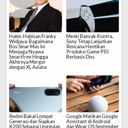
Habis-Habisan Franky
Meski Banyak Kontra,
Widjaya: Bagaimana
Sony Tetap Lanjutkan
Bos Sinar Mas Ini
Rencana Hentikan
Menjaga Nyawa
Produksi Game PS5
Smartfren Hingga
Berbasis Disc
Akhirnya Merger
dengan XL Axiata
Redmi Bakal Lompat
Google Matikan Google
Generasi dan Siapkan
Assistant di Android
K200 Sebagai Unggulan
dan Wear OS September