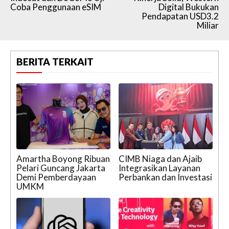
Coba Penggunaan eSIM
Digital Bukukan
Pendapatan USD3.2
Miliar
BERITA TERKAIT
Amartha Boyong Ribuan
CIMB Niaga dan Ajaib
Pelari Guncang Jakarta
Integrasikan Layanan
Demi Pemberdayaan
Perbankan dan Investasi
UMKM