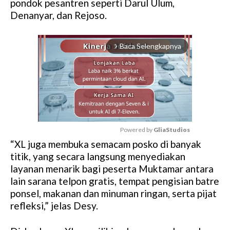
pondok pesantren seperti Darul Ulum,
Denanyar, dan Rejoso.
Baca Selengkapnya
arrow_forward_ios
Powered by 
GliaStudios
“XL juga membuka semacam posko di banyak
M
titik, yang secara langsung menyediakan
u
layanan menarik bagi peserta Muktamar antara
t
lain sarana telpon gratis, tempat pengisian batre
e
ponsel, makanan dan minuman ringan, serta pijat
refleksi,” jelas Desy.