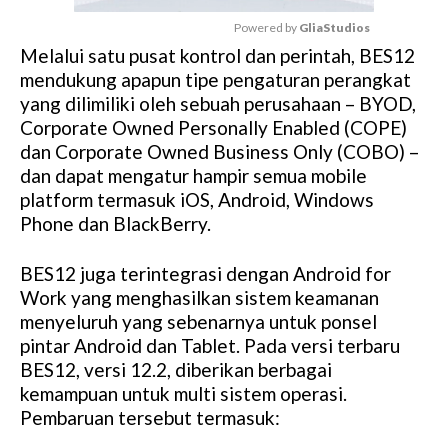
Powered by 
GliaStudios
Melalui satu pusat kontrol dan perintah, BES12
M
mendukung apapun tipe pengaturan perangkat
u
yang dilimiliki oleh sebuah perusahaan – BYOD,
t
Corporate Owned Personally Enabled (COPE)
e
dan Corporate Owned Business Only (COBO) –
dan dapat mengatur hampir semua mobile
platform termasuk iOS, Android, Windows
Phone dan BlackBerry.
BES12 juga terintegrasi dengan Android for
Work yang menghasilkan sistem keamanan
menyeluruh yang sebenarnya untuk ponsel
pintar Android dan Tablet. Pada versi terbaru
BES12, versi 12.2, diberikan berbagai
kemampuan untuk multi sistem operasi.
Pembaruan tersebut termasuk: