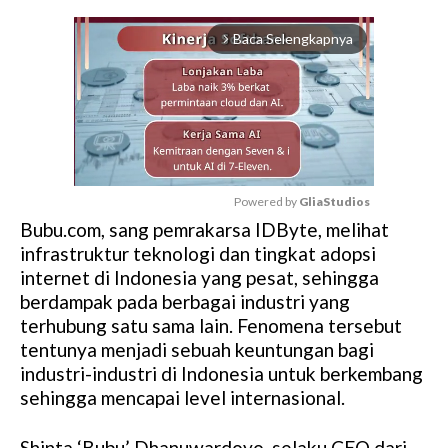
Baca Selengkapnya
arrow_forward_ios
Powered by 
GliaStudios
Bubu.com, sang pemrakarsa IDByte, melihat
M
infrastruktur teknologi dan tingkat adopsi
u
internet di Indonesia yang pesat, sehingga
t
berdampak pada berbagai industri yang
e
terhubung satu sama lain. Fenomena tersebut
tentunya menjadi sebuah keuntungan bagi
industri-industri di Indonesia untuk berkembang
sehingga mencapai level internasional.
Shinta ‘Bubu’ Dhanuwardoyo, selaku CEO dari