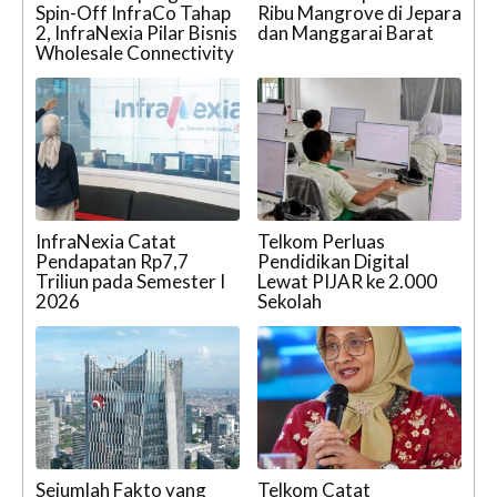
Spin-Off InfraCo Tahap
Ribu Mangrove di Jepara
2, InfraNexia Pilar Bisnis
dan Manggarai Barat
Wholesale Connectivity
InfraNexia Catat
Telkom Perluas
Pendapatan Rp7,7
Pendidikan Digital
Triliun pada Semester I
Lewat PIJAR ke 2.000
2026
Sekolah
Sejumlah Fakto yang
Telkom Catat