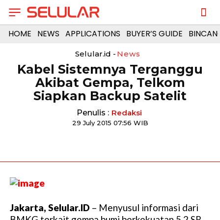
HOME
NEWS
APPLICATIONS
BUYER’S GUIDE
BINCAN
Selular.id -
News
Kabel Sistemnya Terganggu
Akibat Gempa, Telkom
Siapkan Backup Satelit
Penulis :
Redaksi
29 July 2015 07:56 WIB
Jakarta, Selular.ID
– Menyusul informasi dari
BMKG terkait gempa bumi berkekuatan 5,2 SR