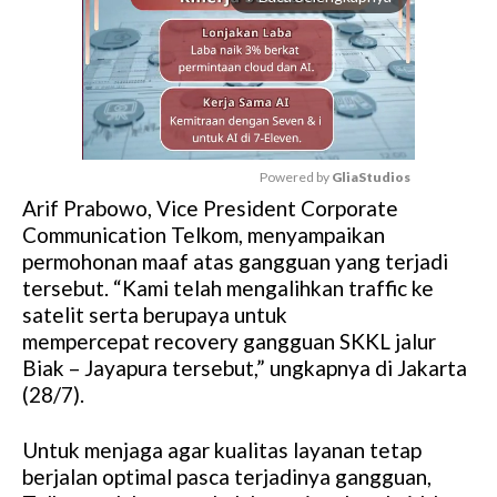
Powered by 
GliaStudios
Arif Prabowo, Vice President Corporate
M
Communication Telkom, menyampaikan
u
permohonan maaf atas gangguan yang terjadi
t
tersebut. “Kami telah mengalihkan traffic ke
e
satelit serta berupaya untuk
mempercepat recovery gangguan SKKL jalur
Biak – Jayapura tersebut,” ungkapnya di Jakarta
(28/7).
Untuk menjaga agar kualitas layanan tetap
berjalan optimal pasca terjadinya gangguan,