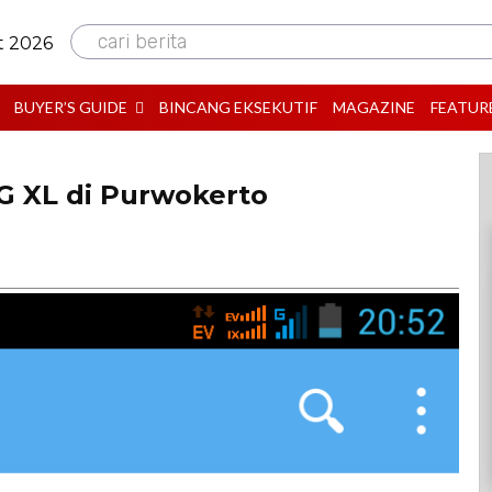
cari berita
t 2026
BUYER’S GUIDE
BINCANG EKSEKUTIF
MAGAZINE
FEATUR
3G XL di Purwokerto