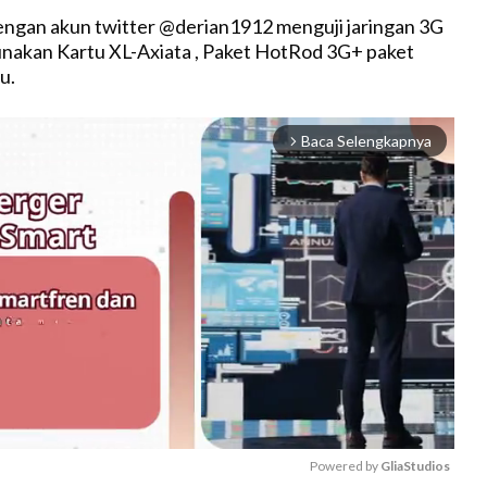
ngan akun twitter @derian1912 menguji jaringan 3G
akan Kartu XL-Axiata , Paket HotRod 3G+ paket
u.
Baca Selengkapnya
arrow_forward_ios
Powered by 
GliaStudios