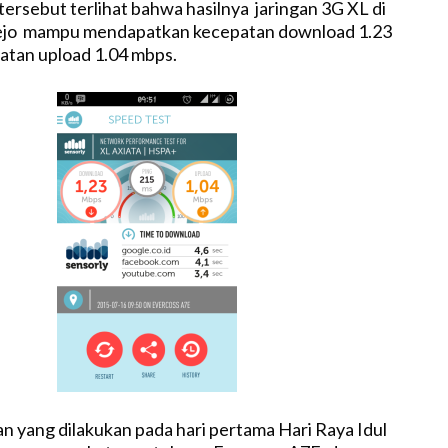
tersebut terlihat bahwa hasilnya jaringan 3G XL di
ejo mampu mendapatkan kecepatan download 1.23
M
atan upload 1.04 mbps.
u
t
e
an yang dilakukan pada hari pertama Hari Raya Idul