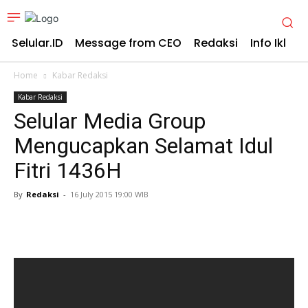
Selular.ID
Message from CEO
Redaksi
Info Iklan
Home
Kabar Redaksi
Kabar Redaksi
Selular Media Group
Mengucapkan Selamat Idul
Fitri 1436H
By
Redaksi
-
16 July 2015 19:00 WIB