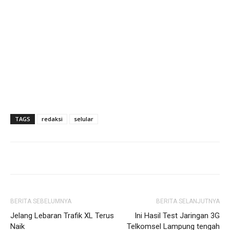
TAGS
redaksi
selular
BERITA SEBELUMNYA
BERITA SELANJUTNYA
Jelang Lebaran Trafik XL Terus
Ini Hasil Test Jaringan 3G
Naik
Telkomsel Lampung tengah