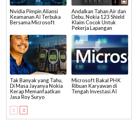
Nvidia Pimpin Aliansi
Andalkan Tahan Air dan
Keamanan AI Terbuka
Debu, Nokia 123 Shield
Bersama Microsoft
Klaim Cocok Untuk
Pekerja Lapangan
Tak Banyak yang Tahu,
Microsoft Bakal PHK
Di Masa Jayanya Nokia
Ribuan Karyawan di
Kerap Memanfaatkan
Tengah Investasi AI
Jasa Roy Suryo