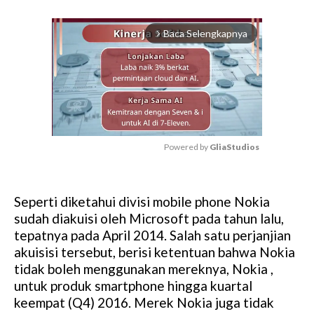
Baca Selengkapnya
arrow_forward_ios
Powered by 
GliaStudios
M
u
Seperti diketahui divisi mobile phone Nokia
t
sudah diakuisi oleh Microsoft pada tahun lalu,
e
tepatnya pada April 2014. Salah satu perjanjian
akuisisi tersebut, berisi ketentuan bahwa Nokia
tidak boleh menggunakan mereknya, Nokia ,
untuk produk smartphone hingga kuartal
keempat (Q4) 2016. Merek Nokia juga tidak