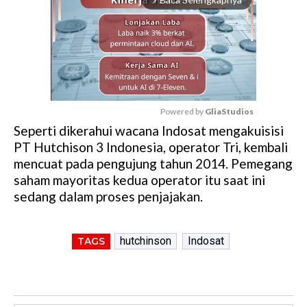
Powered by 
GliaStudios
Seperti dikerahui wacana Indosat mengakuisisi
M
PT Hutchison 3 Indonesia, operator Tri, kembali
u
mencuat pada pengujung tahun 2014. Pemegang
t
saham mayoritas kedua operator itu saat ini
e
sedang dalam proses penjajakan.
hutchinson
Indosat
TAGS