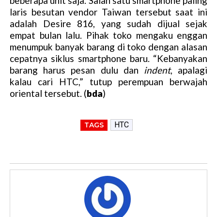
beberapa unit saja. Salah satu smartphone paling
t
laris besutan vendor Taiwan tersebut saat ini
e
adalah Desire 816, yang sudah dijual sejak
empat bulan lalu. Pihak toko mengaku enggan
menumpuk banyak barang di toko dengan alasan
cepatnya siklus smartphone baru. “Kebanyakan
barang harus pesan dulu dan
indent
, apalagi
kalau cari HTC,” tutup perempuan berwajah
oriental tersebut. (
bda
)
HTC
TAGS