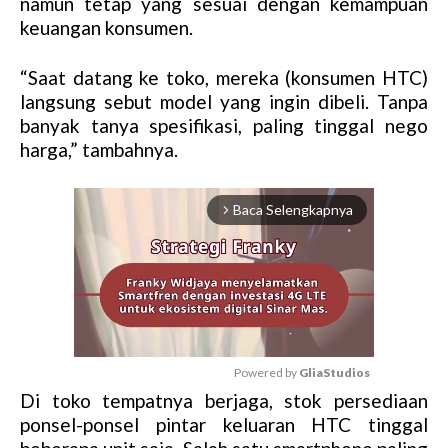
namun tetap yang sesuai dengan kemampuan
keuangan konsumen.
“Saat datang ke toko, mereka (konsumen HTC)
langsung sebut model yang ingin dibeli. Tanpa
banyak tanya spesifikasi, paling tinggal nego
harga,” tambahnya.
Baca Selengkapnya
arrow_forward_ios
Powered by 
GliaStudios
Di toko tempatnya berjaga, stok persediaan
M
ponsel-ponsel pintar keluaran HTC tinggal
u