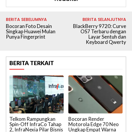
BERITA SEBELUMNYA
BERITA SELANJUTNYA
Bocoran Foto Desain
BlackBerry 9720: Curve
Singkap Huawei Mulan
OS7 Terbaru dengan
Punya Fingerprint
Layar Sentuh dan
Keyboard Qwerty
BERITA TERKAIT
Telkom Rampungkan
Bocoran Render
Spin-Off InfraCo Tahap
Motorola Edge 70 Neo
2, InfraNexia Pilar Bisnis
Ungkap Empat Warna