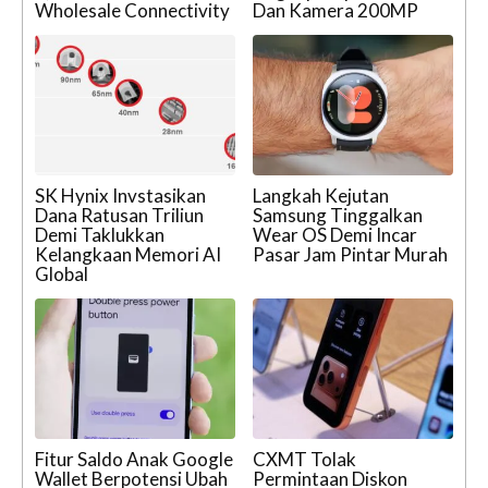
Wholesale Connectivity
Dan Kamera 200MP
SK Hynix Invstasikan
Langkah Kejutan
Dana Ratusan Triliun
Samsung Tinggalkan
Demi Taklukkan
Wear OS Demi Incar
Kelangkaan Memori AI
Pasar Jam Pintar Murah
Global
Fitur Saldo Anak Google
CXMT Tolak
Wallet Berpotensi Ubah
Permintaan Diskon