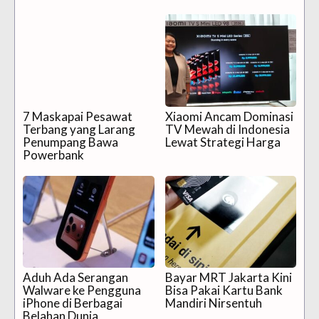
7 Maskapai Pesawat
Xiaomi Ancam Dominasi
Terbang yang Larang
TV Mewah di Indonesia
Penumpang Bawa
Lewat Strategi Harga
Powerbank
Aduh Ada Serangan
Bayar MRT Jakarta Kini
Walware ke Pengguna
Bisa Pakai Kartu Bank
iPhone di Berbagai
Mandiri Nirsentuh
Belahan Dunia