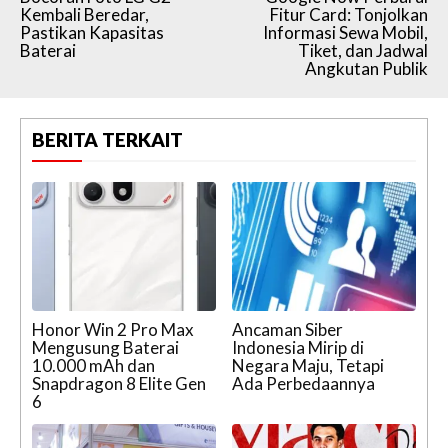
Kembali Beredar,
Fitur Card: Tonjolkan
Pastikan Kapasitas
Informasi Sewa Mobil,
Baterai
Tiket, dan Jadwal
Angkutan Publik
BERITA TERKAIT
Honor Win 2 Pro Max
Ancaman Siber
Mengusung Baterai
Indonesia Mirip di
10.000 mAh dan
Negara Maju, Tetapi
Snapdragon 8 Elite Gen
Ada Perbedaannya
6