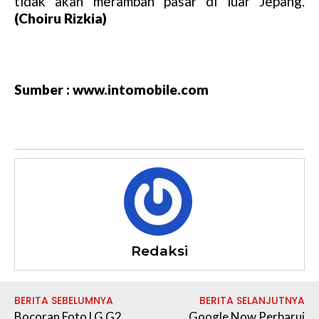
tidak akan merambah pasar di luar Jepang.
u
(Choiru Rizkia)
t
e
Sumber : www.intomobile.com
Redaksi
BERITA SEBELUMNYA
BERITA SELANJUTNYA
Bocoran Foto LG G2
Google Now Perbarui