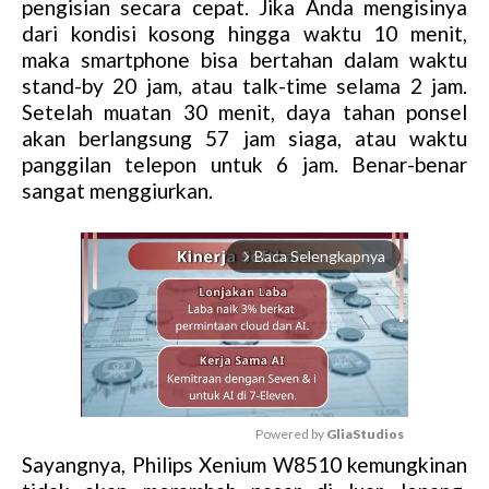
pengisian secara cepat. Jika Anda mengisinya
dari kondisi kosong hingga waktu 10 menit,
maka smartphone bisa bertahan dalam waktu
stand-by 20 jam, atau talk-time selama 2 jam.
Setelah muatan 30 menit, daya tahan ponsel
akan berlangsung 57 jam siaga, atau waktu
panggilan telepon untuk 6 jam. Benar-benar
sangat menggiurkan.
Baca Selengkapnya
arrow_forward_ios
Powered by 
GliaStudios
Sayangnya, Philips Xenium W8510 kemungkinan
M