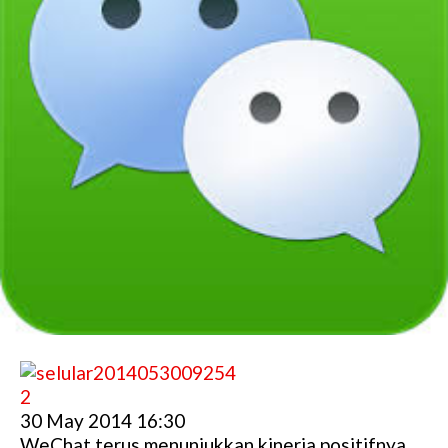
30 May 2014 16:30
WeChat terus menunjukkan kinerja positifnya