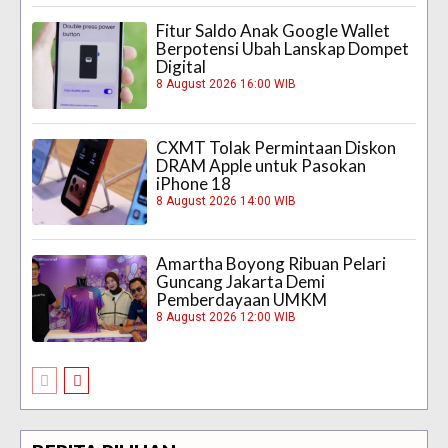
Fitur Saldo Anak Google Wallet
Berpotensi Ubah Lanskap Dompet
Digital
8 August 2026 16:00 WIB
CXMT Tolak Permintaan Diskon
DRAM Apple untuk Pasokan
iPhone 18
8 August 2026 14:00 WIB
Amartha Boyong Ribuan Pelari
Guncang Jakarta Demi
Pemberdayaan UMKM
8 August 2026 12:00 WIB