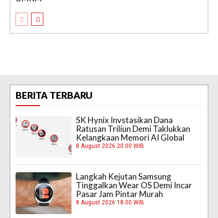
BERITA TERBARU
SK Hynix Invstasikan Dana
Ratusan Triliun Demi Taklukkan
Kelangkaan Memori AI Global
8 August 2026 20:00 WIB
Langkah Kejutan Samsung
Tinggalkan Wear OS Demi Incar
Pasar Jam Pintar Murah
8 August 2026 18:00 WIB