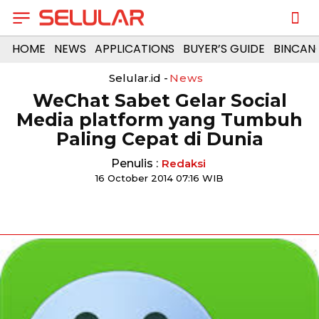
HOME
NEWS
APPLICATIONS
BUYER’S GUIDE
BINCAN
Selular.id -
News
WeChat Sabet Gelar Social
Media platform yang Tumbuh
Paling Cepat di Dunia
Penulis :
Redaksi
16 October 2014 07:16 WIB