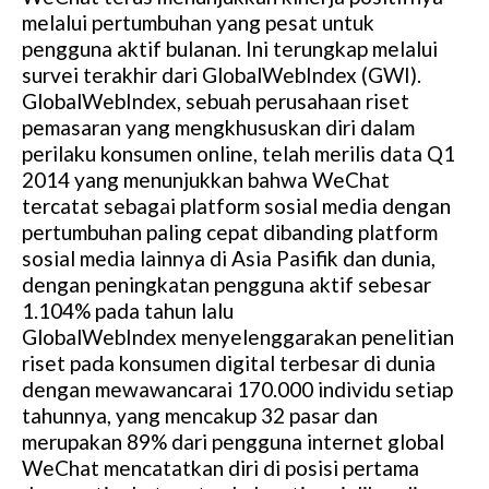
melalui pertumbuhan yang pesat untuk
pengguna aktif bulanan. Ini terungkap melalui
survei terakhir dari GlobalWebIndex (GWI).
GlobalWebIndex, sebuah perusahaan riset
pemasaran yang mengkhususkan diri dalam
perilaku konsumen online, telah merilis data Q1
2014 yang menunjukkan bahwa WeChat
tercatat sebagai platform sosial media dengan
pertumbuhan paling cepat dibanding platform
sosial media lainnya di Asia Pasifik dan dunia,
dengan peningkatan pengguna aktif sebesar
1.104% pada tahun lalu
GlobalWebIndex menyelenggarakan penelitian
riset pada konsumen digital terbesar di dunia
dengan mewawancarai 170.000 individu setiap
tahunnya, yang mencakup 32 pasar dan
merupakan 89% dari pengguna internet global
WeChat mencatatkan diri di posisi pertama