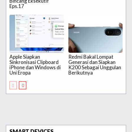
Bincang Eksekutif
Eps.17
Apple Siapkan
Redmi Bakal Lompat
Sinkronisasi Clipboard
Generasi dan Siapkan
iPhone dan Windows di
K200 Sebagai Unggulan
Uni Eropa
Berikutnya
SMART DEVICES