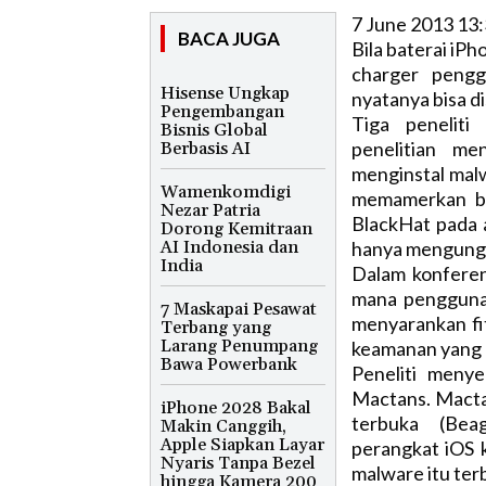
7 June 2013 13
BACA JUGA
Bila baterai iP
charger pengg
Hisense Ungkap
nyatanya bisa d
Pengembangan
Tiga peneliti
Bisnis Global
penelitian me
Berbasis AI
menginstal malw
Wamenkomdigi
memamerkan bu
Nezar Patria
BlackHat pada a
Dorong Kemitraan
AI Indonesia dan
hanya mengungk
India
Dalam konferen
mana pengguna 
7 Maskapai Pesawat
menyarankan fi
Terbang yang
Larang Penumpang
keamanan yang 
Bawa Powerbank
Peneliti meny
Mactans. Macta
iPhone 2028 Bakal
terbuka (Bea
Makin Canggih,
Apple Siapkan Layar
perangkat iOS k
Nyaris Tanpa Bezel
malware itu terb
hingga Kamera 200