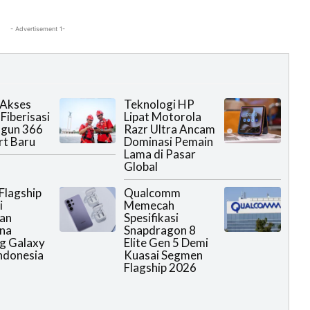
- Advertisement 1-
 Akses
Teknologi HP
Fiberisasi
Lipat Motorola
ngun 366
Razr Ultra Ancam
rt Baru
Dominasi Pemain
Lama di Pasar
Global
 Flagship
Qualcomm
i
Memecah
an
Spesifikasi
na
Snapdragon 8
g Galaxy
Elite Gen 5 Demi
Indonesia
Kuasai Segmen
Flagship 2026