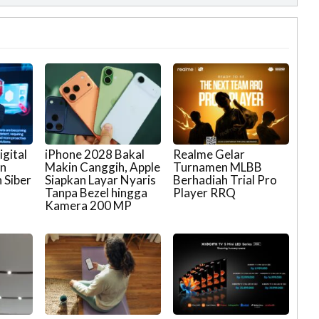
gital
iPhone 2028 Bakal
Realme Gelar
an
Makin Canggih, Apple
Turnamen MLBB
 Siber
Siapkan Layar Nyaris
Berhadiah Trial Pro
Tanpa Bezel hingga
Player RRQ
Kamera 200 MP