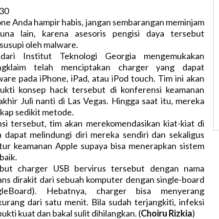
:30
hone Anda hampir habis, jangan sembarangan meminjam
una lain, karena asesoris pengisi daya tersebut
isusupi oleh malware.
 dari Institut Teknologi Georgia mengemukakan
ngklaim telah menciptakan charger yang dapat
are pada iPhone, iPad, atau iPod touch. Tim ini akan
kti konsep hack tersebut di konferensi keamanan
khir Juli nanti di Las Vegas. Hingga saat itu, mereka
ap sedikit metode.
si tersebut, tim akan merekomendasikan kiat-kiat di
dapat melindungi diri mereka sendiri dan sekaligus
tur keamanan Apple supaya bisa menerapkan sistem
baik.
ebut charger USB bervirus tersebut dengan nama
ns dirakit dari sebuah komputer dengan single-board
gleBoard). Hebatnya, charger bisa menyerang
urang dari satu menit. Bila sudah terjangkiti, infeksi
ukti kuat dan bakal sulit dihilangkan. (
Choiru Rizkia
)