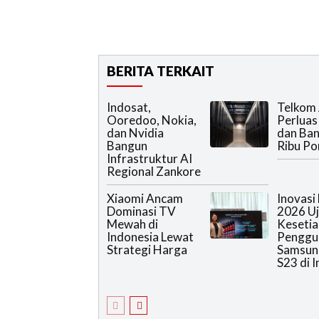
BERITA TERKAIT
Indosat,
Telkom
Ooredoo, Nokia,
Perluas 
dan Nvidia
dan Ba
Bangun
Ribu Po
Infrastruktur AI
Regional Zankore
Xiaomi Ancam
Inovasi
Dominasi TV
2026 Uj
Mewah di
Kesetia
Indonesia Lewat
Penggu
Strategi Harga
Samsun
S23 di 