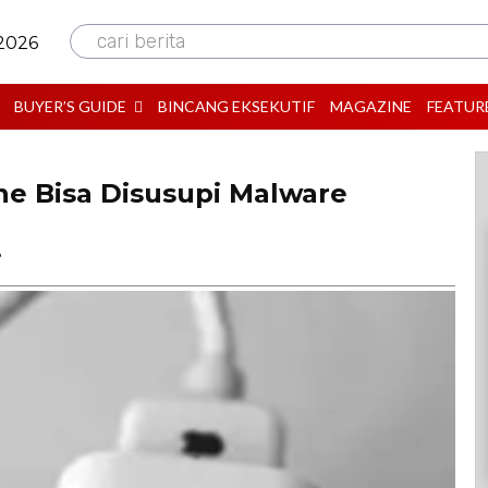
cari berita
 2026
BUYER’S GUIDE
BINCANG EKSEKUTIF
MAGAZINE
FEATUR
e Bisa Disusupi Malware
B