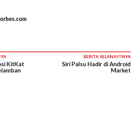
forbes.com
NYA
BERITA SELANJUTNYA
si KitKat
Siri Palsu Hadir di Android
elamban
Market