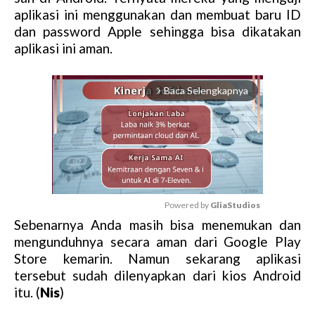
aplikasi ini menggunakan dan membuat baru ID
dan password Apple sehingga bisa dikatakan
aplikasi ini aman.
Baca Selengkapnya
arrow_forward_ios
Powered by 
GliaStudios
Sebenarnya Anda masih bisa menemukan dan
M
mengunduhnya secara aman dari Google Play
u
Store kemarin. Namun sekarang aplikasi
t
tersebut sudah dilenyapkan dari kios Android
e
itu. (
Nis
)