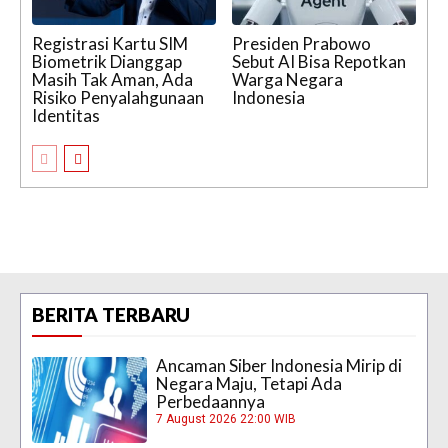
Registrasi Kartu SIM
Presiden Prabowo
Biometrik Dianggap
Sebut AI Bisa Repotkan
Masih Tak Aman, Ada
Warga Negara
Risiko Penyalahgunaan
Indonesia
Identitas
BERITA TERBARU
Ancaman Siber Indonesia Mirip di
Negara Maju, Tetapi Ada
Perbedaannya
7 August 2026 22:00 WIB