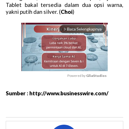
Tablet bakal tersedia dalam dua opsi warna,
yakni putih dan silver. (
Choi
)
Baca Selengkapnya
arrow_forward_ios
Powered by 
GliaStudios
M
Sumber : http://www.businesswire.com/
u
t
e