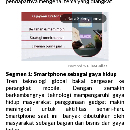
pendapatnya mengenai tema yang diangkat.
Baca Selengkapnya
arrow_forward_ios
Powered by 
GliaStudios
Segmen 1: Smartphone sebagai gaya hidup
M
Tren teknologi global bakal bergeser ke
u
perangkat mobile. Dengan semakin
t
berkembangnya teknologi mempengaruhi gaya
e
hidup masyarakat penggunaan gadget makin
meningkat untuk aktifitas sehari-hari.
Smartphone saat ini banyak dibutuhkan oleh
masyarakat sebagai bagian dari bisnis dan gaya
hidup.