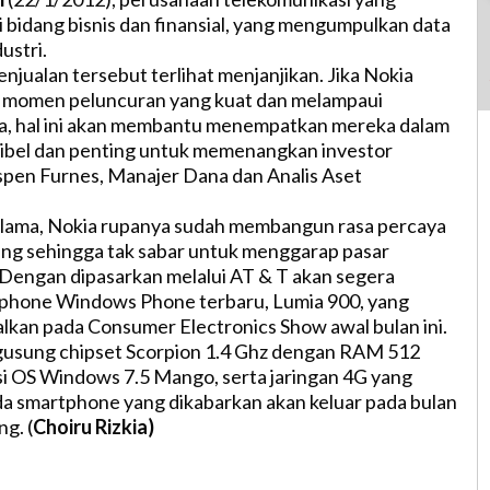
i bidang bisnis dan finansial, yang mengumpulkan data
dustri.
njualan tersebut terlihat menjanjikan. Jika Nokia
 momen peluncuran yang kuat dan melampaui
ta, hal ini akan membantu menempatkan mereka dalam
dibel dan penting untuk memenangkan investor
Espen Furnes, Manajer Dana dan Analis Aset
 lama, Nokia rupanya sudah membangun rasa percaya
aing sehingga tak sabar untuk menggarap pasar
Dengan dipasarkan melalui AT & T akan segera
phone Windows Phone terbaru, Lumia 900, yang
lkan pada Consumer Electronics Show awal bulan ini.
usung chipset Scorpion 1.4 Ghz dengan RAM 512
 OS Windows 7.5 Mango, serta jaringan 4G yang
a smartphone yang dikabarkan akan keluar pada bulan
g. (
Choiru Rizkia)