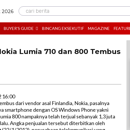
cari berita
t 2026
BUYER’S GUIDE
BINCANG EKSEKUTIF
MAGAZINE
FEATUR
Nokia Lumia 710 dan 800 Tembus
2 16:00
embus dari vendor asal Finlandia, Nokia, pasalnya
wa smartphone dengan OS Windows Phone yakni
umia 800 nampaknya telah terjual sebanyak 1,3 juta
lalu. Angka penjualan tersebut diterbitkan oleh
m
(22/1/2012), perusahaan telekomunikasi yang