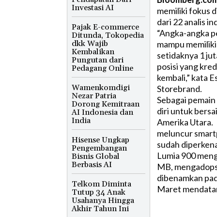
Investasi AI
memiliki fokus d
dari 22 analis in
Pajak E-commerce
“Angka-angka pe
Ditunda, Tokopedia
dkk Wajib
mampu memiliki
Kembalikan
setidaknya 1 ju
Pungutan dari
posisi yang kre
Pedagang Online
kembali,” kata 
Wamenkomdigi
Storebrand.
Nezar Patria
Sebagai pemain
Dorong Kemitraan
diri untuk bers
AI Indonesia dan
India
Amerika Utara. 
meluncur smart
Hisense Ungkap
sudah diperkena
Pengembangan
Lumia 900 meng
Bisnis Global
Berbasis AI
MB, mengadopsi
dibenamkan pad
Telkom Diminta
Maret mendatan
Tutup 34 Anak
Usahanya Hingga
Akhir Tahun Ini