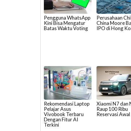
Pengguna WhatsApp
Perusahaan Chi
Kini Bisa Mengatur
China Moore Ba
Batas Waktu Voting
IPO di Hong K
Rekomendasi Laptop
Xiaomi N7 dan
Pelajar Asus
Raup 100 Ribu
Vivobook Terbaru
Reservasi Awal
Dengan Fitur AI
Terkini