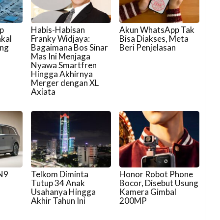
p
Habis-Habisan
Akun WhatsApp Tak
kal
Franky Widjaya:
Bisa Diakses, Meta
ong
Bagaimana Bos Sinar
Beri Penjelasan
Mas Ini Menjaga
Nyawa Smartfren
Hingga Akhirnya
Merger dengan XL
Axiata
 N9
Telkom Diminta
Honor Robot Phone
Tutup 34 Anak
Bocor, Disebut Usung
Usahanya Hingga
Kamera Gimbal
Akhir Tahun Ini
200MP