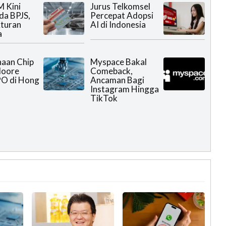
M Kini
Jurus Telkomsel
da BPJS,
Percepat Adopsi
turan
AI di Indonesia
a
aan Chip
Myspace Bakal
Moore
Comeback,
PO di Hong
Ancaman Bagi
Instagram Hingga
TikTok