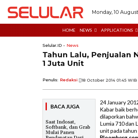
Monday, 10 Augus
HOME
NEWS
APPLICATIONS
Selular.ID -
News
Tahun Lalu, Penjualan 
1 Juta Unit
Penulis:
Redaksi
18 October 2014 01:45 WIB
24 January 201
BACA JUGA
Kabar baik berh
dilaporkan bah
Saat Indosat,
Lumia 710 dan L
Softbank, dan Grab
unit pada tahun 
Mulai Panen
Bloomberg.co
Pendapatan Dari