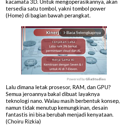
kacamata 3D. Untuk mengoperasikannya, akan
tersedia satu tombol, yakni tombol power
(Home) di bagian bawah perangkat.
Baca Selengkapnya
arrow_forward_ios
Powered by 
GliaStudios
Lalu dimana letak prosesor, RAM, dan GPU?
M
Semua jeroannya bakal dibuat layaknya
u
teknologi nano. Walau masih berbentuk konsep,
t
namun tidak menutup kemungkinan, desain
e
fantastis ini bisa berubah menjadi kenyataan.
(Choiru Rizkia)