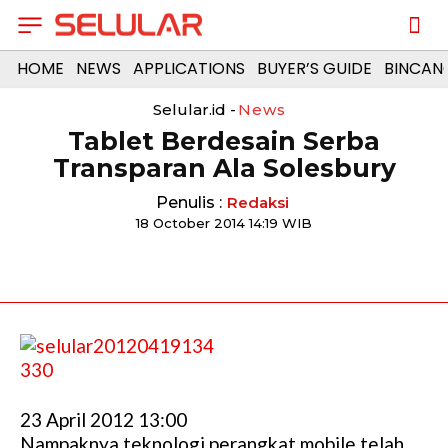
HOME
NEWS
APPLICATIONS
BUYER’S GUIDE
BINCAN
Selular.id -
News
Tablet Berdesain Serba
Transparan Ala Solesbury
Penulis :
Redaksi
18 October 2014 14:19 WIB
23 April 2012 13:00
Nampaknya teknologi perangkat mobile telah