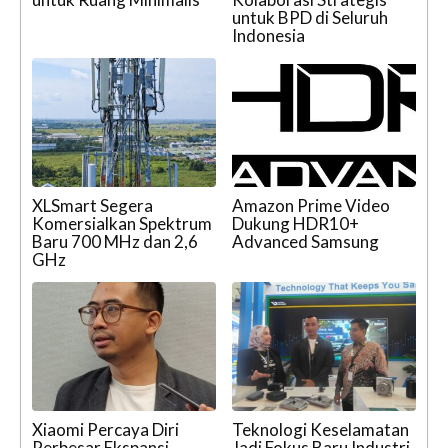
untuk BPD di Seluruh
Indonesia
XLSmart Segera
Amazon Prime Video
Komersialkan Spektrum
Dukung HDR10+
Baru 700 MHz dan 2,6
Advanced Samsung
GHz
Xiaomi Percaya Diri
Teknologi Keselamatan
Perbesar Ekspansi
Jadi Fokus Baru Industri