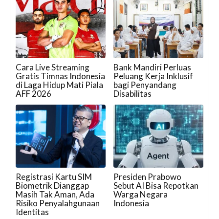
Cara Live Streaming
Bank Mandiri Perluas
Gratis Timnas Indonesia
Peluang Kerja Inklusif
di Laga Hidup Mati Piala
bagi Penyandang
AFF 2026
Disabilitas
Registrasi Kartu SIM
Presiden Prabowo
Biometrik Dianggap
Sebut AI Bisa Repotkan
Masih Tak Aman, Ada
Warga Negara
Risiko Penyalahgunaan
Indonesia
Identitas