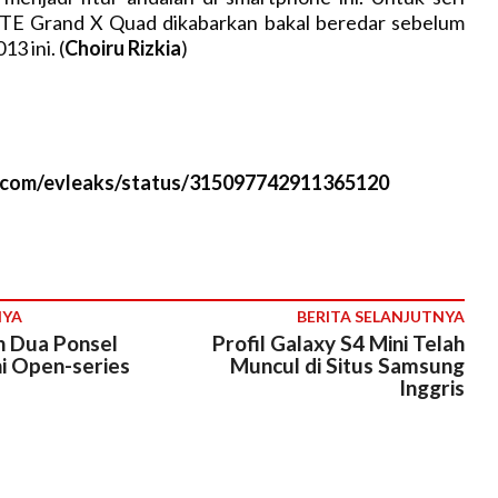
 ZTE Grand X Quad dikabarkan bakal beredar sebelum
13 ini. (
Choiru Rizkia
)
er.com/evleaks/status/315097742911365120
NYA
BERITA SELANJUTNYA
n Dua Ponsel
Profil Galaxy S4 Mini Telah
ini Open-series
Muncul di Situs Samsung
Inggris