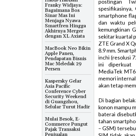
postingan Tw
Franky Widjaya:
spesifikasinya
Bagaimana Bos
smartphone fla
Sinar Mas Ini
Menjaga Nyawa
dan waktu pel
Smartfren Hingga
kemungkinan G
Akhirnya Merger
dengan XL Axiata
sekitar kuartal 
ZTE Grand X Qua
MacBook Neo Bikin
8.9 mm. Smartph
Apple Panen,
inchi (resolusi
Pendapatan Bisnis
Mac Meledak 29
ini diperkuat
Persen
MediaTek MT65
memori internal
Kaspersky Gelar
akan tetap memi
Asia Pacific
Conference Cyber
Security Weekend
Di bagian bela
di Guangzhou,
Selular Turut Hadir
konon mampu me
baterai disebu
Mulai Besok, E-
tahan smartph
Commerce Pungut
– GSM) tersebut
Pajak Transaksi
Penjualan
SIM tidak akan 