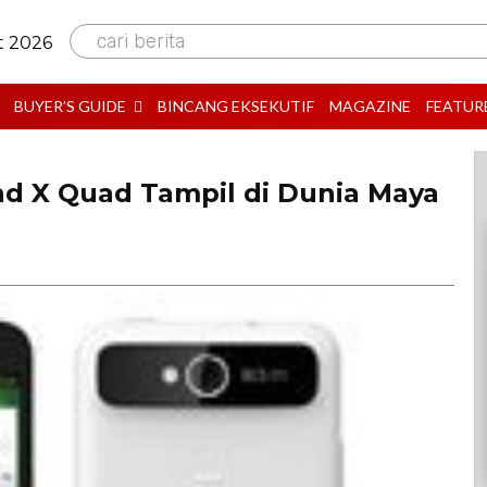
cari berita
t 2026
BUYER’S GUIDE
BINCANG EKSEKUTIF
MAGAZINE
FEATUR
d X Quad Tampil di Dunia Maya