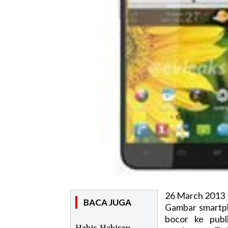
26 March 2013 
BACA JUGA
Gambar smartph
bocor ke publ
Habis-Habisan