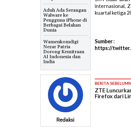
internasional,
Aduh Ada Serangan
kuartal ketiga 20
Walware ke
Pengguna iPhone di
Berbagai Belahan
Dunia
Sumber :
Wamenkomdigi
Nezar Patria
https://twitt
Dorong Kemitraan
AI Indonesia dan
India
BERITA SEBELUM
ZTE Luncurka
Firefox dari L
Redaksi