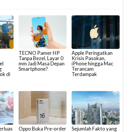
TECNO Pamer HP
Apple Peringatkan
Tanpa Bezel, Layar 0
Krisis Pasokan,
el
mm Jadi Masa Depan
iPhone hingga Mac
g
Smartphone?
Terancam
ok di
Terdampak
erluas
Oppo Buka Pre-order
Sejumlah Fakto yang