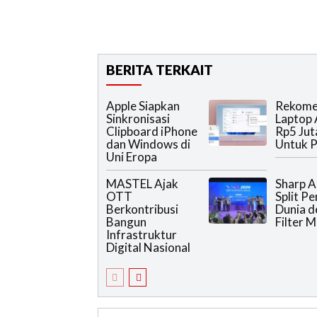
BERITA TERKAIT
Apple Siapkan
Rekome
Sinkronisasi
Laptop 
Clipboard iPhone
Rp5 Jut
dan Windows di
Untuk P
Uni Eropa
MASTEL Ajak
Sharp A
OTT
Split P
Berkontribusi
Dunia 
Bangun
Filter 
Infrastruktur
Digital Nasional