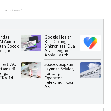
- Advertisement 1-
ndasi
Google Health
AI Axioo
Kini Dukung
aan Cocok
Sinkronisasi Dua
elajar
Arah dengan
Apple Health
irest, AC
SpaceX Siapkan
ertama di
Layanan Seluler,
dengan
Tantang
MERV 14
Operator
Telekomunikasi
AS