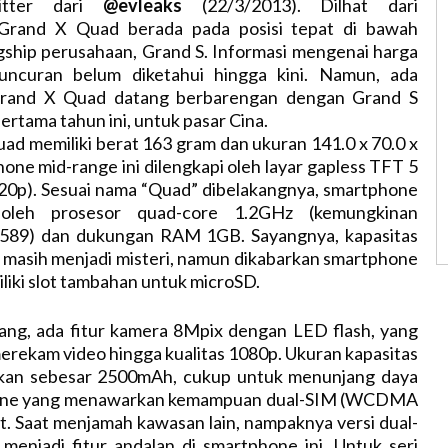
itter dari
@evleaks
(22/3/2013). Dilhat dari
, Grand X Quad berada pada posisi tepat di bawah
gship perusahaan, Grand S. Informasi mengenai harga
uncuran belum diketahui hingga kini. Namun, ada
rand X Quad datang berbarengan dengan Grand S
pertama tahun ini, untuk pasar Cina.
d memiliki berat 163 gram dan ukuran 141.0 x 70.0 x
one mid-range ini dilengkapi oleh layar gapless TFT 5
 720p). Sesuai nama “Quad” dibelakangnya, smartphone
 oleh prosesor quad-core 1.2GHz (kemungkinan
89) dan dukungan RAM 1GB. Sayangnya, kapasitas
 masih menjadi misteri, namun dikabarkan smartphone
liki slot tambahan untuk microSD.
kang, ada fitur kamera 8Mpix dengan LED flash, yang
rekam video hingga kualitas 1080p. Ukuran kapasitas
tkan sebesar 2500mAh, cukup untuk menunjang daya
one yang menawarkan kemampuan dual-SIM (WCDMA
. Saat menjamah kawasan lain, nampaknya versi dual-
menjadi fitur andalan di smartphone ini. Untuk seri