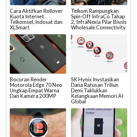
Cara Aktifkan Rollover
Telkom Rampungkan
Kuota Internet
Spin-Off InfraCo Tahap
Telkomsel, Indosat dan
2, InfraNexia Pilar Bisnis
XLSmart
Wholesale Connectivity
Bocoran Render
SK Hynix Invstasikan
Motorola Edge 70 Neo
Dana Ratusan Triliun
Ungkap Empat Warna
Demi Taklukkan
Dan Kamera 200MP
Kelangkaan Memori AI
Global