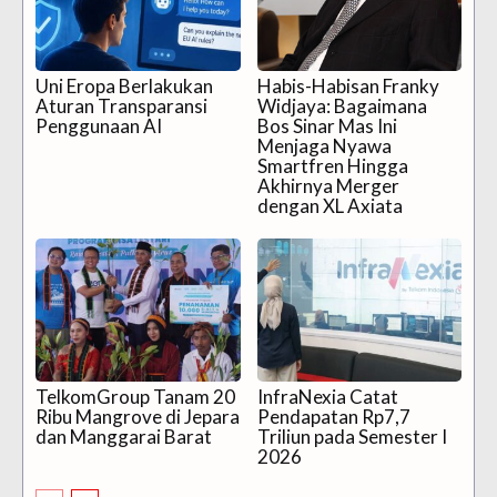
Uni Eropa Berlakukan
Habis-Habisan Franky
Aturan Transparansi
Widjaya: Bagaimana
Penggunaan AI
Bos Sinar Mas Ini
Menjaga Nyawa
Smartfren Hingga
Akhirnya Merger
dengan XL Axiata
TelkomGroup Tanam 20
InfraNexia Catat
Ribu Mangrove di Jepara
Pendapatan Rp7,7
dan Manggarai Barat
Triliun pada Semester I
2026