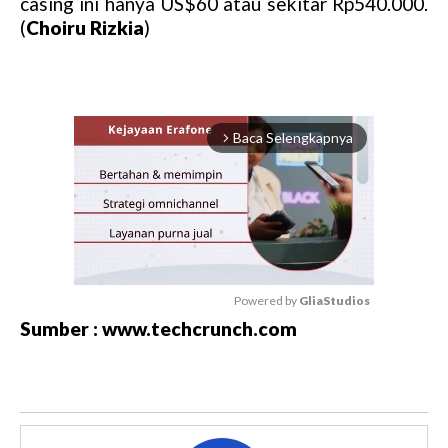
casing ini hanya US$60 atau sekitar Rp540.000.
(
Choiru Rizkia
)
Baca Selengkapnya
arrow_forward_ios
Powered by 
GliaStudios
Sumber : www.techcrunch.com
M
u
t
e