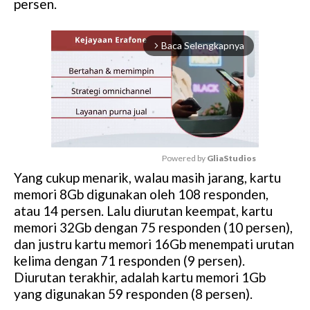
persen.
Baca Selengkapnya
arrow_forward_ios
Powered by 
GliaStudios
Yang cukup menarik, walau masih jarang, kartu
M
memori 8Gb digunakan oleh 108 responden,
u
atau 14 persen. Lalu diurutan keempat, kartu
t
memori 32Gb dengan 75 responden (10 persen),
e
dan justru kartu memori 16Gb menempati urutan
kelima dengan 71 responden (9 persen).
Diurutan terakhir, adalah kartu memori 1Gb
yang digunakan 59 responden (8 persen).