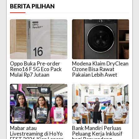
BERITA PILIHAN
Oppo Buka Pre-order
Modena Klaim DryClean
Reno16 F 5G Eco Pack
Ozone Bisa Rawat
Mulai Rp7 Jutaan
Pakaian Lebih Awet
Mabar atau
Bank Mandiri Perluas
Livestreaming di HoYo
Peluang Kerja Inklusif