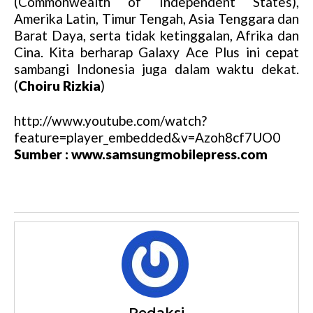
(Commonwealth of Independent States),
e
Amerika Latin, Timur Tengah, Asia Tenggara dan
Barat Daya, serta tidak ketinggalan, Afrika dan
Cina. Kita berharap Galaxy Ace Plus ini cepat
sambangi Indonesia juga dalam waktu dekat.
(
Choiru Rizkia
)
http://www.youtube.com/watch?
feature=player_embedded&v=Azoh8cf7UO0
Sumber : www.samsungmobilepress.com
Redaksi