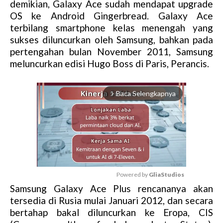
demikian, Galaxy Ace sudah mendapat upgrade
OS ke Android Gingerbread. Galaxy Ace
terbilang smartphone kelas menengah yang
sukses diluncurkan oleh Samsung, bahkan pada
pertengahan bulan November 2011, Samsung
meluncurkan edisi Hugo Boss di Paris, Perancis.
Baca Selengkapnya
arrow_forward_ios
Powered by 
GliaStudios
Samsung Galaxy Ace Plus rencananya akan
M
tersedia di Rusia mulai Januari 2012, dan secara
u
bertahap bakal diluncurkan ke Eropa, CIS
t