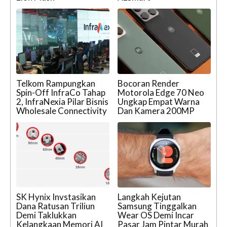
Telkom Rampungkan
Bocoran Render
Spin-Off InfraCo Tahap
Motorola Edge 70 Neo
2, InfraNexia Pilar Bisnis
Ungkap Empat Warna
Wholesale Connectivity
Dan Kamera 200MP
SK Hynix Invstasikan
Langkah Kejutan
Dana Ratusan Triliun
Samsung Tinggalkan
Demi Taklukkan
Wear OS Demi Incar
Kelangkaan Memori AI
Pasar Jam Pintar Murah