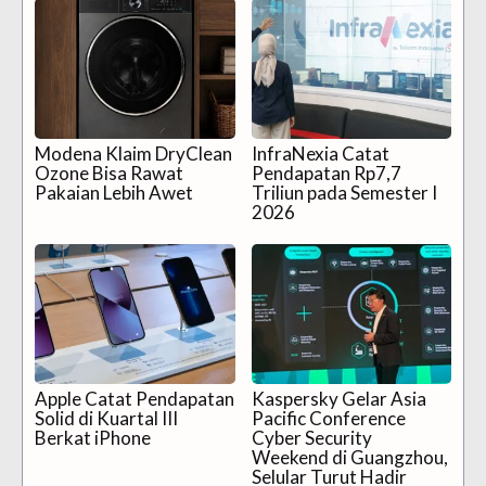
Modena Klaim DryClean
InfraNexia Catat
Ozone Bisa Rawat
Pendapatan Rp7,7
Pakaian Lebih Awet
Triliun pada Semester I
2026
Apple Catat Pendapatan
Kaspersky Gelar Asia
Solid di Kuartal III
Pacific Conference
Berkat iPhone
Cyber Security
Weekend di Guangzhou,
Selular Turut Hadir