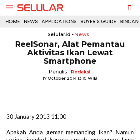
HOME
NEWS
APPLICATIONS
BUYER’S GUIDE
BINCAN
Selular.id -
News
ReelSonar, Alat Pemantau
Aktivitas Ikan Lewat
Smartphone
Penulis :
Redaksi
17 October 2014 13:10 WIB
30 January 2013 11:00
Apakah Anda gemar memancing ikan? Namun
sering jengkel karena sudah menunggu lama