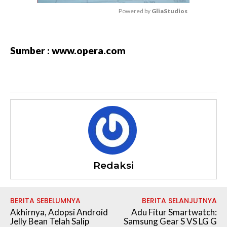
Powered by 
GliaStudios
M
u
Sumber : www.opera.com
t
e
Redaksi
BERITA SEBELUMNYA
BERITA SELANJUTNYA
Akhirnya, Adopsi Android
Adu Fitur Smartwatch:
Jelly Bean Telah Salip
Samsung Gear S VS LG G