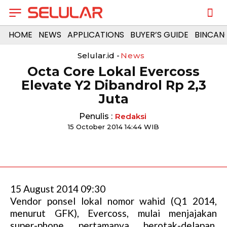
HOME
NEWS
APPLICATIONS
BUYER’S GUIDE
BINCAN
Selular.id -
News
Octa Core Lokal Evercoss
Elevate Y2 Dibandrol Rp 2,3
Juta
Penulis :
Redaksi
15 October 2014 14:44 WIB
15 August 2014 09:30
Vendor ponsel lokal nomor wahid (Q1 2014,
menurut GFK), Evercoss, mulai menjajakan
super-phone pertamanya berotak-delapan,