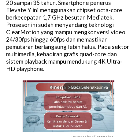
20 sampai 35 tahun. Smartphone penerus
Elevate Y ini menggunakan chipset octa-core
berkecepatan 1,7 GHz besutan Mediatek.
Prosesor ini sudah menyandang teknologi
ClearMotion yang mampu mengkonversi video
24/30fps hingga 60fps dan memastikan
pemutaran berlangsung lebih halus. Pada sektor
multimedia, kehadiran grafis quad-core dan
sistem playback mampu mendukung 4K Ultra-
HD playphone.
Baca Selengkapnya
arrow_forward_ios
Powered by 
GliaStudios