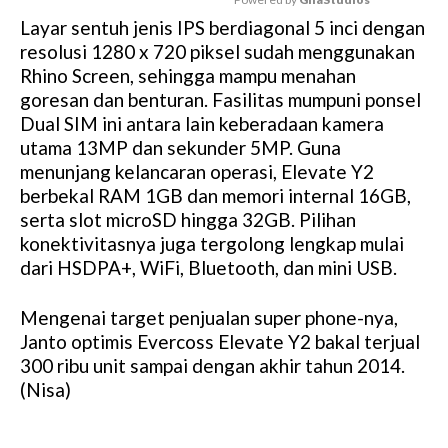
Layar sentuh jenis IPS berdiagonal 5 inci dengan
M
resolusi 1280 x 720 piksel sudah menggunakan
u
Rhino Screen, sehingga mampu menahan
t
goresan dan benturan. Fasilitas mumpuni ponsel
e
Dual SIM ini antara lain keberadaan kamera
utama 13MP dan sekunder 5MP. Guna
menunjang kelancaran operasi, Elevate Y2
berbekal RAM 1GB dan memori internal 16GB,
serta slot microSD hingga 32GB. Pilihan
konektivitasnya juga tergolong lengkap mulai
dari HSDPA+, WiFi, Bluetooth, dan mini USB.
Mengenai target penjualan super phone-nya,
Janto optimis Evercoss Elevate Y2 bakal terjual
300 ribu unit sampai dengan akhir tahun 2014.
(Nisa)