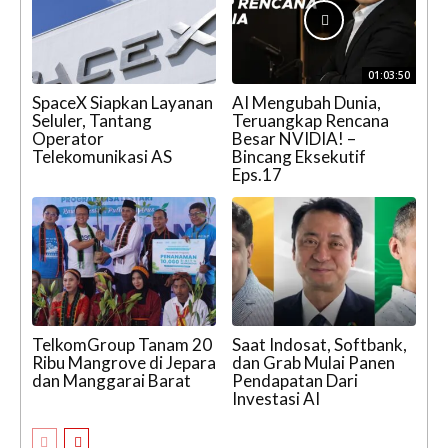
01:03:50
SpaceX Siapkan Layanan
AI Mengubah Dunia,
Seluler, Tantang
Teruangkap Rencana
Operator
Besar NVIDIA! –
Telekomunikasi AS
Bincang Eksekutif
Eps.17
TelkomGroup Tanam 20
Saat Indosat, Softbank,
Ribu Mangrove di Jepara
dan Grab Mulai Panen
dan Manggarai Barat
Pendapatan Dari
Investasi AI