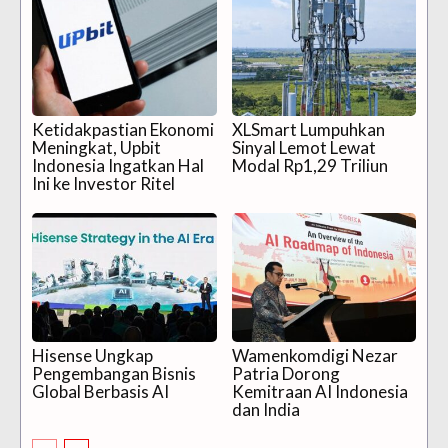
Ketidakpastian Ekonomi
XLSmart Lumpuhkan
Meningkat, Upbit
Sinyal Lemot Lewat
Indonesia Ingatkan Hal
Modal Rp1,29 Triliun
Ini ke Investor Ritel
Hisense Ungkap
Wamenkomdigi Nezar
Pengembangan Bisnis
Patria Dorong
Global Berbasis AI
Kemitraan AI Indonesia
dan India