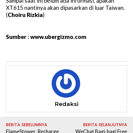
Sampai saat ini belum ada informasi, apakah
XT615 nantinya akan dipasarkan di luar Taiwan.
(
Choiru Rizkia
)
Sumber : www.ubergizmo.com
Redaksi
BERITA SEBELUMNYA
BERITA SELANJUTNYA
FlameStower, Recharge
WeChat Bagi-bagi Free