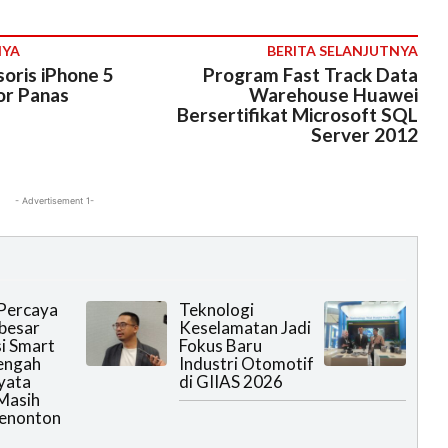
NYA
BERITA SELANJUTNYA
oris iPhone 5
Program Fast Track Data
or Panas
Warehouse Huawei
Bersertifikat Microsoft SQL
Server 2012
- Advertisement 1-
Percaya
Teknologi
rbesar
Keselamatan Jadi
i Smart
Fokus Baru
engah
Industri Otomotif
yata
di GIIAS 2026
Masih
Menonton