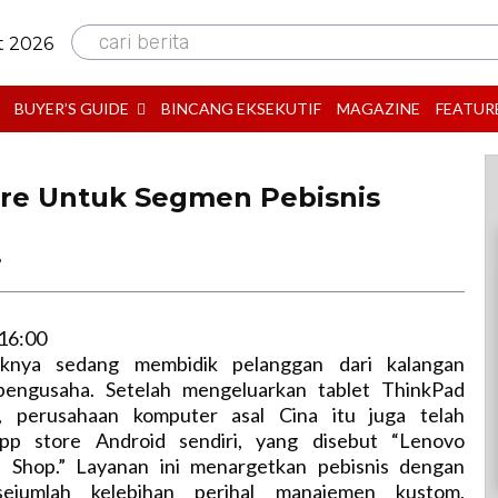
cari berita
t 2026
BUYER’S GUIDE
BINCANG EKSEKUTIF
MAGAZINE
FEATUR
re Untuk Segmen Pebisnis
B
16:00
knya sedang membidik pelanggan dari kalangan
 pengusaha. Setelah mengeluarkan tablet ThinkPad
s, perusahaan komputer asal Cina itu juga telah
pp store Android sendiri, yang disebut “Lenovo
p Shop.” Layanan ini menargetkan pebisnis dengan
ejumlah kelebihan perihal manajemen kustom,