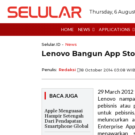
Thursday, 6 Augus
HOME
NEWS
APPLICATIONS
Selular.ID -
News
Lenovo Bangun App Sto
Penulis:
Redaksi
18 October 2014 03:08 WI
29 March 2012 
BACA JUGA
Lenovo nampa
pebisnis atau
Apple Menguasai
untuk pebisni
Hampir Setengah
meluncurkan a
Dari Pendapatan
Enterprise Ap
Smartphone Global
menawarkan s