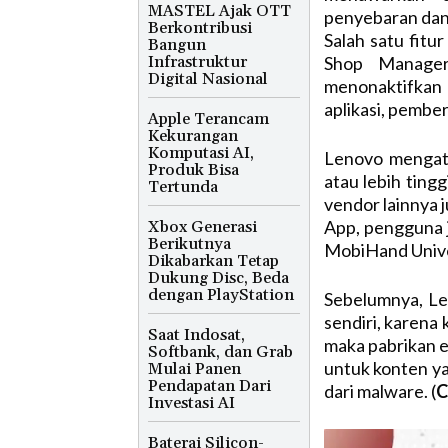
MASTEL Ajak OTT
penyebaran dan p
Berkontribusi
Salah satu fitu
Bangun
Infrastruktur
Shop Manager
Digital Nasional
menonaktifkan a
aplikasi, pember
Apple Terancam
Kekurangan
Komputasi AI,
Lenovo mengata
Produk Bisa
atau lebih tingg
Tertunda
vendor lainnya j
App, pengguna j
Xbox Generasi
Berikutnya
MobiHand Univer
Dikabarkan Tetap
Dukung Disc, Beda
dengan PlayStation
Sebelumnya, L
sendiri, karena
Saat Indosat,
maka pabrikan el
Softbank, dan Grab
untuk konten ya
Mulai Panen
Pendapatan Dari
dari malware. (
C
Investasi AI
Baterai Silicon-