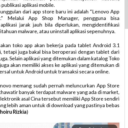
ublikasi aplikasi mobile.
r unggulan dari app store baru ini adalah “Lenovo App
.” Melalui App Shop Manager, pengguna bisa
plikasi jarak jauh bila diperlukan, mengidentifikasi
itahuan malware, atau uninstall aplikasi sepenuhnya.
kan toko app akan bekerja pada tablet Android 3.1
i, tetapi juga bakal bisa beroperasi dengan tablet dari
uga. Selain aplikasi yang ditemukan dalam katalog Toko
uga akan memiliki akses ke aplikasi yang ditemukan di
sal untuk Android untuk transaksi secara online.
enovo memang sudah pernah meluncurkan App Store
 khawatir banyak terdapat malware yang ada di market,
ektronik asal Cina tersebut memiliki App Store sendiri
ng lebih aman untuk di download yang pastinya bebas
hoiru Rizkia
)