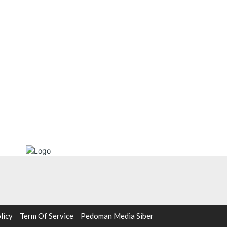
licy
Term Of Service
Pedoman Media Siber