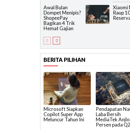
Awal Bulan
Xiaomi 
Dompet Menipis?
Raup 10
ShopeePay
Reserva
Bagikan 4 Trik
Hemat Gajian
BERITA PILIHAN
Microsoft Siapkan
Pendapatan Nai
Copilot Super App
Laba Bersih
Meluncur Tahun Ini
MediaTek Anjlo
Persen pada Q