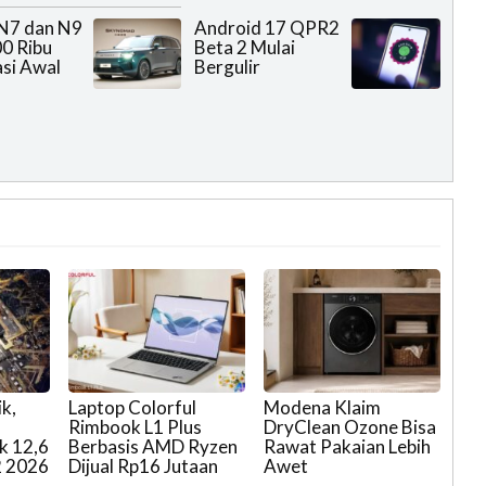
N7 dan N9
Android 17 QPR2
0 Ribu
Beta 2 Mulai
si Awal
Bergulir
k,
Laptop Colorful
Modena Klaim
Rimbook L1 Plus
DryClean Ozone Bisa
k 12,6
Berbasis AMD Ryzen
Rawat Pakaian Lebih
2 2026
Dijual Rp16 Jutaan
Awet