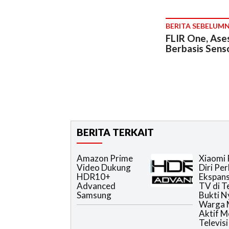
BERITA SEBELUM
FLIR One, Ases
Berbasis Sens
BERITA TERKAIT
Amazon Prime
Xiaomi 
Video Dukung
Diri Pe
HDR10+
Ekspans
Advanced
TV di T
Samsung
Bukti N
Warga 
Aktif 
Televisi