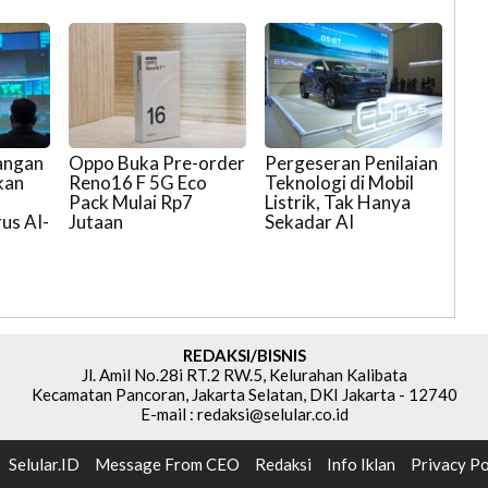
angan
Oppo Buka Pre-order
Pergeseran Penilaian
kan
Reno16 F 5G Eco
Teknologi di Mobil
Pack Mulai Rp7
Listrik, Tak Hanya
us AI-
Jutaan
Sekadar AI
REDAKSI/BISNIS
Jl. Amil No.28i RT.2 RW.5, Kelurahan Kalibata
Kecamatan Pancoran, Jakarta Selatan, DKI Jakarta - 12740
E-mail : redaksi@selular.co.id
Selular.ID
Message From CEO
Redaksi
Info Iklan
Privacy Po