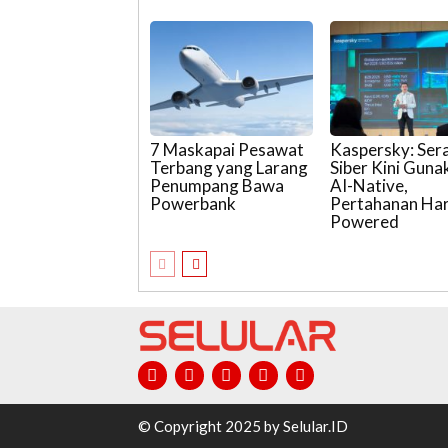
7 Maskapai Pesawat
Kaspersky: Ser
Terbang yang Larang
Siber Kini Guna
Penumpang Bawa
AI-Native,
Powerbank
Pertahanan Har
Powered
© Copyright 2025 by Selular.ID