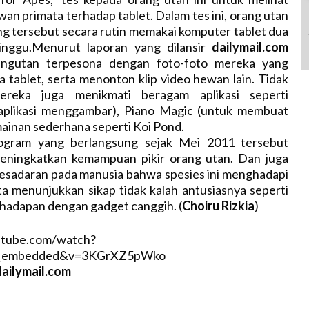
wan primata terhadap tablet. Dalam tes ini, orang utan
ng tersebut secara rutin memakai komputer tablet dua
inggu.Menurut laporan yang dilansir
dailymail.com
rangutan terpesona dengan foto-foto mereka yang
a tablet, serta menonton klip video hewan lain. Tidak
mereka juga menikmati beragam aplikasi seperti
aplikasi menggambar), Piano Magic (untuk membuat
ainan sederhana seperti Koi Pond.
rogram yang berlangsung sejak Mei 2011 tersebut
eningkatkan kemampuan pikir orang utan. Dan juga
esadaran pada manusia bahwa spesies ini menghadapi
a menunjukkan sikap tidak kalah antusiasnya seperti
rhadapan dengan gadget canggih. (
Choiru Rizkia
)
utube.com/watch?
er_embedded&v=3KGrXZ5pWko
ailymail.com