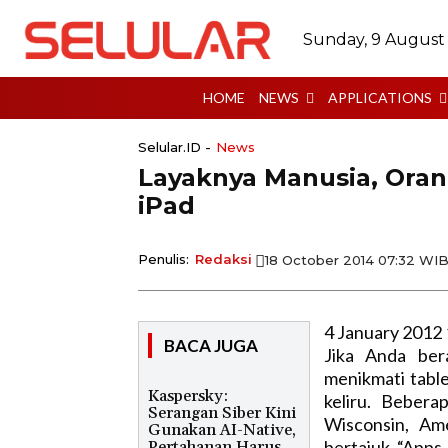
Sunday, 9 August
HOME
NEWS
APPLICATIONS
Selular.ID -
News
Layaknya Manusia, Ora
iPad
Penulis:
Redaksi
18 October 2014 07:32 WI
4 January 2012 
BACA JUGA
Jika Anda ber
menikmati tabl
Kaspersky:
keliru. Bebera
Serangan Siber Kini
Wisconsin, Am
Gunakan AI-Native,
bertajuk “Apps
Pertahanan Harus