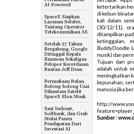
AI-Powered
ketertarikan he
di kebun binata
SpaceX Siapkan
kali dalam sem
Layanan Seluler,
Tantang Operator
(30/12/11), o
Telekomunikasi AS
ditampilkan pad
ketinggalan, 
Setelah 27 Tahun
BuddyDoodle (
Bergabung, Google
Ditinggal Kepala
musik) dan perm
Ilmuwan Sekaligus
Tujuan dari p
Pelopor Kecerdasan
adalah untuk m
Buatan Jeff Dean
meningkatkan k
Permukaan Bulan
kepunahan, sert
Bolong-bolong Usai
manusia jika be
Dihantam Satelit
SpaceX Elon Musk
http://www.yo
Saat Indosat,
feature=play
Softbank, dan Grab
Sumber : www.d
Mulai Panen
Pendapatan Dari
Investasi AI