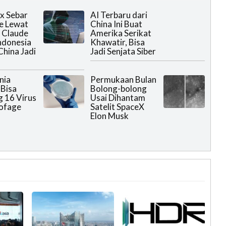
ox Sebar
AI Terbaru dari
e Lewat
China Ini Buat
i Claude
Amerika Serikat
Indonesia
Khawatir, Bisa
China Jadi
Jadi Senjata Siber
n
nia
Permukaan Bulan
 Bisa
Bolong-bolong
 16 Virus
Usai Dihantam
ofage
Satelit SpaceX
Elon Musk