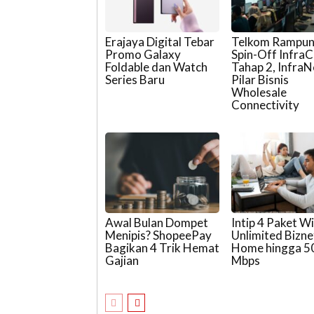
Erajaya Digital Tebar
Telkom Rampu
Promo Galaxy
Spin-Off Infra
Foldable dan Watch
Tahap 2, InfraN
Series Baru
Pilar Bisnis
Wholesale
Connectivity
Awal Bulan Dompet
Intip 4 Paket Wi
Menipis? ShopeePay
Unlimited Bizne
Bagikan 4 Trik Hemat
Home hingga 5
Gajian
Mbps