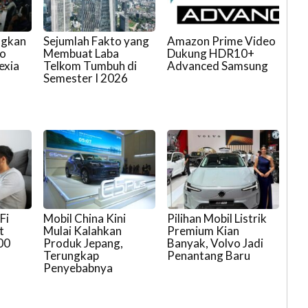
ngkan
Sejumlah Fakto yang
Amazon Prime Video
Co
Membuat Laba
Dukung HDR10+
exia
Telkom Tumbuh di
Advanced Samsung
Semester I 2026
Fi
Mobil China Kini
Pilihan Mobil Listrik
t
Mulai Kalahkan
Premium Kian
00
Produk Jepang,
Banyak, Volvo Jadi
Terungkap
Penantang Baru
Penyebabnya