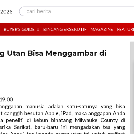
cari berita
 2026
BUYER’S GUIDE
BINCANG EKSEKUTIF
MAGAZINE
FEATUR
ng Utan Bisa Menggambar di
B
19:00
anggapan manusia adalah satu-satunya yang bisa
et canggih besutan Apple, iPad, maka anggapan Anda
pa peneliti di kebun binatang Milwauke County di
erika Serikat, baru-baru ini mengadakan tes yang
 for Apes,” tes kepada orang utan ini untuk melihat