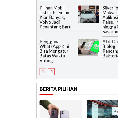
Pilihan Mobil
SilverF
Listrik Premium
Malwar
Kian Banyak,
Aplikas
Volvo Jadi
Palsu, 
Penantang Baru
hingga 
Sasara
Pengguna
AI di Du
WhatsApp Kini
Biologi,
Bisa Mengatur
Rancang
Batas Waktu
Bakteri
Voting
BERITA PILIHAN