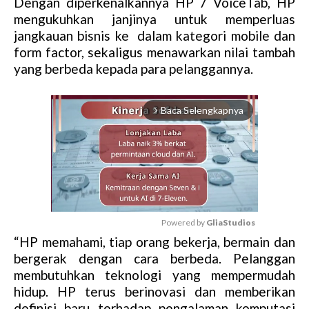
Dengan diperkenalkannya HP 7 VoiceTab, HP
mengukuhkan janjinya untuk memperluas
jangkauan bisnis ke dalam kategori mobile dan
form factor, sekaligus menawarkan nilai tambah
yang berbeda kepada para pelanggannya.
Baca Selengkapnya
arrow_forward_ios
Powered by 
GliaStudios
“HP memahami, tiap orang bekerja, bermain dan
M
bergerak dengan cara berbeda. Pelanggan
u
membutuhkan teknologi yang mempermudah
t
hidup. HP terus berinovasi dan memberikan
e
definisi baru terhadap pengalaman komputasi