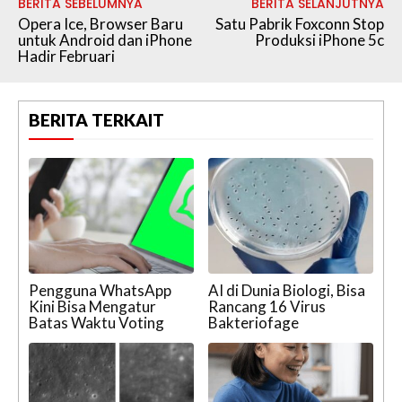
BERITA SEBELUMNYA
BERITA SELANJUTNYA
Opera Ice, Browser Baru
Satu Pabrik Foxconn Stop
untuk Android dan iPhone
Produksi iPhone 5c
Hadir Februari
BERITA TERKAIT
Pengguna WhatsApp
AI di Dunia Biologi, Bisa
Kini Bisa Mengatur
Rancang 16 Virus
Batas Waktu Voting
Bakteriofage