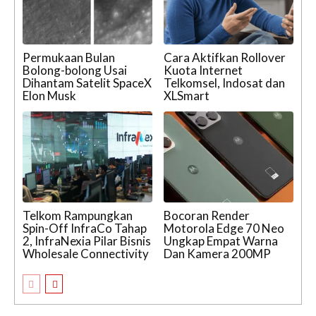
Permukaan Bulan
Cara Aktifkan Rollover
Bolong-bolong Usai
Kuota Internet
Dihantam Satelit SpaceX
Telkomsel, Indosat dan
Elon Musk
XLSmart
Telkom Rampungkan
Bocoran Render
Spin-Off InfraCo Tahap
Motorola Edge 70 Neo
2, InfraNexia Pilar Bisnis
Ungkap Empat Warna
Wholesale Connectivity
Dan Kamera 200MP