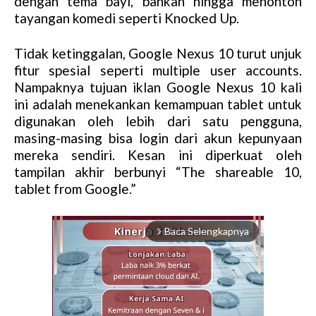
dengan tema bayi, bahkan hingga menonton
tayangan komedi seperti Knocked Up.
Tidak ketinggalan, Google Nexus 10 turut unjuk
fitur spesial seperti multiple user accounts.
Nampaknya tujuan iklan Google Nexus 10 kali
ini adalah menekankan kemampuan tablet untuk
digunakan oleh lebih dari satu pengguna,
masing-masing bisa login dari akun kepunyaan
mereka sendiri. Kesan ini diperkuat oleh
tampilan akhir berbunyi “The shareable 10,
tablet from Google.”
Baca Selengkapnya
arrow_forward_ios