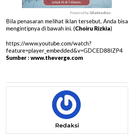
Powered by 
GliaStudios
Bila penasaran melihat iklan tersebut, Anda bisa
M
mengintipnya di bawah ini. (
Choiru Rizkia
)
u
t
https://www.youtube.com/watch?
e
feature=player_embedded&v=GDCED88IZP4
Sumber : www.theverge.com
Redaksi