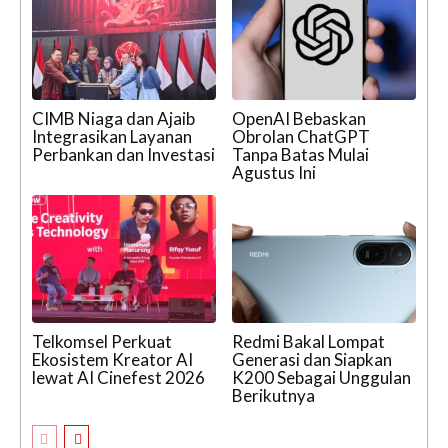
CIMB Niaga dan Ajaib
OpenAI Bebaskan
Integrasikan Layanan
Obrolan ChatGPT
Perbankan dan Investasi
Tanpa Batas Mulai
Agustus Ini
Telkomsel Perkuat
Redmi Bakal Lompat
Ekosistem Kreator AI
Generasi dan Siapkan
lewat AI Cinefest 2026
K200 Sebagai Unggulan
Berikutnya