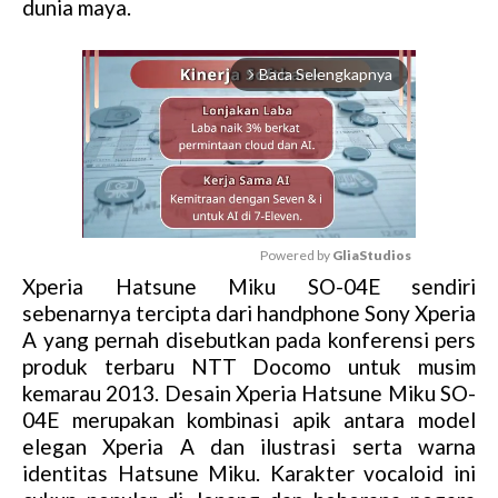
dunia maya.
Baca Selengkapnya
arrow_forward_ios
Powered by 
GliaStudios
Xperia Hatsune Miku SO-04E sendiri
M
sebenarnya tercipta dari handphone Sony Xperia
u
A yang pernah disebutkan pada konferensi pers
t
produk terbaru NTT Docomo untuk musim
e
kemarau 2013. Desain Xperia Hatsune Miku SO-
04E merupakan kombinasi apik antara model
elegan Xperia A dan ilustrasi serta warna
identitas Hatsune Miku. Karakter vocaloid ini