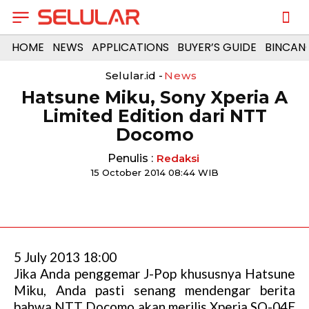
HOME
NEWS
APPLICATIONS
BUYER’S GUIDE
BINCAN
Selular.id -
News
Hatsune Miku, Sony Xperia A
Limited Edition dari NTT
Docomo
Penulis :
Redaksi
15 October 2014 08:44 WIB
5 July 2013 18:00
Jika Anda penggemar J-Pop khususnya Hatsune
Miku, Anda pasti senang mendengar berita
bahwa NTT Docomo akan merilis Xperia SO-04E