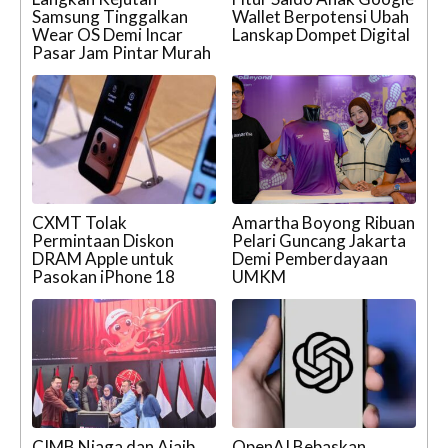
Samsung Tinggalkan
Wallet Berpotensi Ubah
Wear OS Demi Incar
Lanskap Dompet Digital
Pasar Jam Pintar Murah
CXMT Tolak
Amartha Boyong Ribuan
Permintaan Diskon
Pelari Guncang Jakarta
DRAM Apple untuk
Demi Pemberdayaan
Pasokan iPhone 18
UMKM
CIMB Niaga dan Ajaib
OpenAI Bebaskan