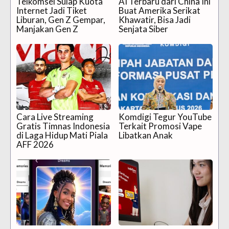
Telkomsel Sulap Kuota
AI Terbaru dari China Ini
Internet Jadi Tiket
Buat Amerika Serikat
Liburan, Gen Z Gempar,
Khawatir, Bisa Jadi
Manjakan Gen Z
Senjata Siber
Cara Live Streaming
Komdigi Tegur YouTube
Gratis Timnas Indonesia
Terkait Promosi Vape
di Laga Hidup Mati Piala
Libatkan Anak
AFF 2026