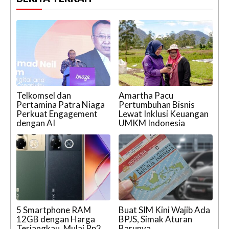
Telkomsel dan
Amartha Pacu
Pertamina Patra Niaga
Pertumbuhan Bisnis
Perkuat Engagement
Lewat Inklusi Keuangan
dengan AI
UMKM Indonesia
5 Smartphone RAM
Buat SIM Kini Wajib Ada
12GB dengan Harga
BPJS, Simak Aturan
Terjangkau, Mulai Rp2
Barunya