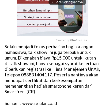
Baca Selengkapnya
arrow_forward_ios
Powered by 
GliaStudios
Selain menjadi fokus perhatian bagi kalangan
M
mahasiswa, talk show ini juga terbuka untuk
u
umum. Dikenakan biaya Rp15.000 untuk ikutan
t
di talk show ini, hanya sebagai syarat kesertaan
e
diperlukan registrasi ke Hima Manejemen UnAir,
telepon 083831404117. Peserta nantinya akan
mendapat sertfikat dan berkesempatan
memenangkan hadiah smartphone keren dari
Smartfren. (CR)
Sumber : www.selular.co.id