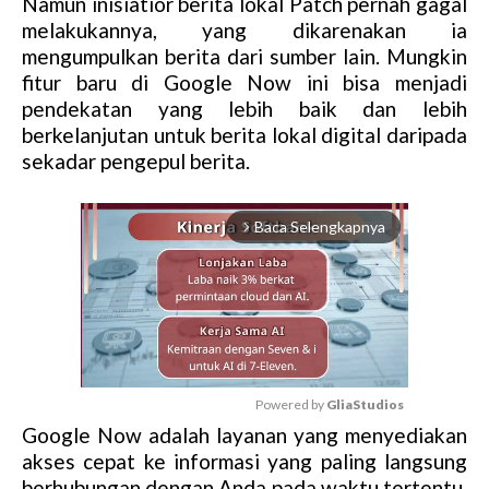
Namun inisiatior berita lokal Patch pernah gagal
melakukannya, yang dikarenakan ia
mengumpulkan berita dari sumber lain. Mungkin
fitur baru di Google Now ini bisa menjadi
pendekatan yang lebih baik dan lebih
berkelanjutan untuk berita lokal digital daripada
sekadar pengepul berita.
Baca Selengkapnya
arrow_forward_ios
Powered by 
GliaStudios
Google Now adalah layanan yang menyediakan
M
akses cepat ke informasi yang paling langsung
u
berhubungan dengan Anda pada waktu tertentu.